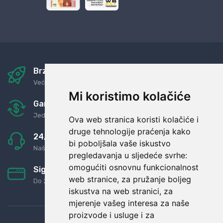
Brza i sigurna dostava
Već za nekoliko dana kod vas
Mi koristimo kolačiće
Garancija u povrat novaca
Jednostavno pravilo: Roba za novac
Ova web stranica koristi kolačiće i
druge tehnologije praćenja kako
24/7 odlična podrška
bi poboljšala vaše iskustvo
Naši agenti uvijek na raspolaganju
pregledavanja u sljedeće svrhe:
omogućiti osnovnu funkcionalnost
Sigurno obročno plaćanje
web stranice
,
za pružanje boljeg
Do 24 rata bez kamata
iskustva na web stranici
,
za
mjerenje vašeg interesa za naše
proizvode i usluge i za