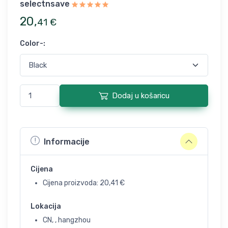
selectnsave
20
,
41
€
Color-
:
Dodaj u košaricu
Informacije
Cijena
Cijena proizvoda:
20,41
€
Lokacija
CN, , hangzhou