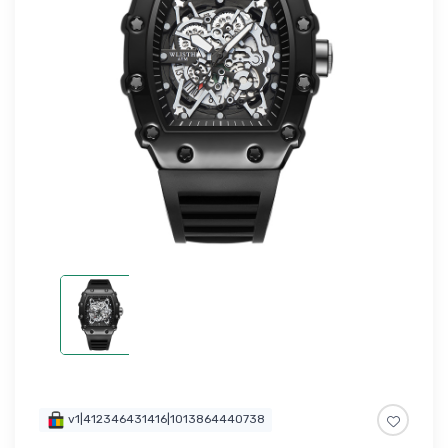
v1|412346431416|1013864440738