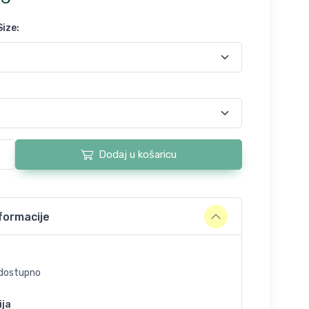
Size
:
Dodaj u košaricu
formacije
dostupno
ija