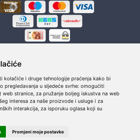
lačiće
i kolačiće i druge tehnologije praćenja kako bi
ka
Sigurno obročno plaćanje
vo pregledavanja u sljedeće svrhe:
omogućiti
polaganju
Do 24 rata bez kamata
t web stranice
,
za pružanje boljeg iskustva na web
šeg interesa za naše proizvode i usluge i za
nških interakcija
,
za isporuku oglasa koji su
m
Promjeni moje postavke