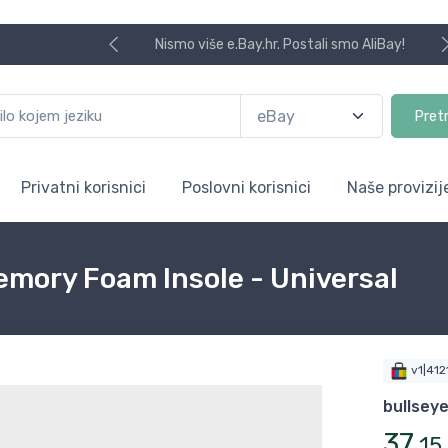
Nismo više e.Bay.hr. Postali smo AliBay!
Pret
Privatni korisnici
Poslovni korisnici
Naše provizij
mory Foam Insole - Universal
v1|41
bullsey
37
,
15