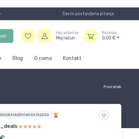
Često postavljena pitanja
Koristite
Hej, prijavi se
Košarica
raži
Moj račun
0,00
€
e
Blog
O nama
Kontakt
Povratak
2120283142|1014035752230
e_deals
€