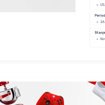
US,
Perio
26
Stanj
No