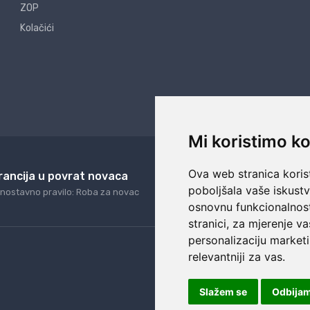
ZOP
Kolačići
Mi koristimo ko
Ova web stranica korist
rancija u povrat novaca
24/7 odlična podrš
poboljšala vaše iskust
nostavno pravilo: Roba za novac
Naši agenti uvijek na ras
osnovnu funkcionalnos
stranici
,
za mjerenje va
personalizaciju marketi
relevantniji za vas
.
Slažem se
Odbija