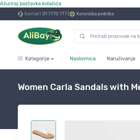
Ažuriraj postavke kolačića
do 24 rate bez kamata
Kontakt
01 7770 777
|
Korisnička podrška
Kategorije
Naslovnica
Naručivanje
Women Carla Sandals with Me