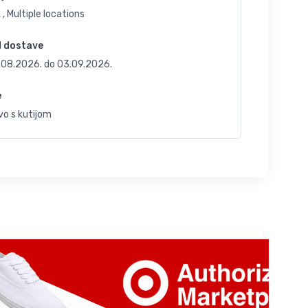
 , Multiple locations
d dostave
.08.2026.
do
03.09.2026.
e
vo s kutijom