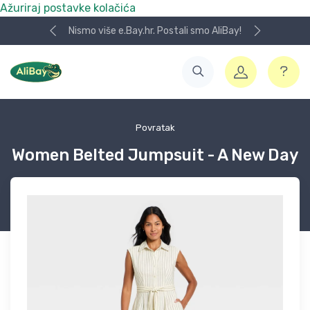
Ažuriraj postavke kolačića
Nismo više e.Bay.hr. Postali smo AliBay!
Povratak
Women Belted Jumpsuit - A New Day