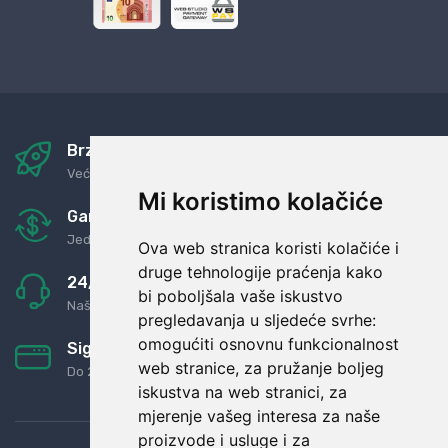
Brza i sigurna dostava
Već za nekoliko dana kod vas
Mi koristimo kolačiće
Garancija u povrat novaca
Jednostavno pravilo: Roba za novac
Ova web stranica koristi kolačiće i
druge tehnologije praćenja kako
24/7 odlična podrška
bi poboljšala vaše iskustvo
Naši agenti uvijek na raspolaganju
pregledavanja u sljedeće svrhe:
omogućiti osnovnu funkcionalnost
Sigurno obročno plaćanje
web stranice
,
za pružanje boljeg
Do 24 rata bez kamata
iskustva na web stranici
,
za
mjerenje vašeg interesa za naše
proizvode i usluge i za