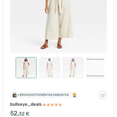
v1|412029277016|1014234808734
bullseye_deals
52
,
32
€