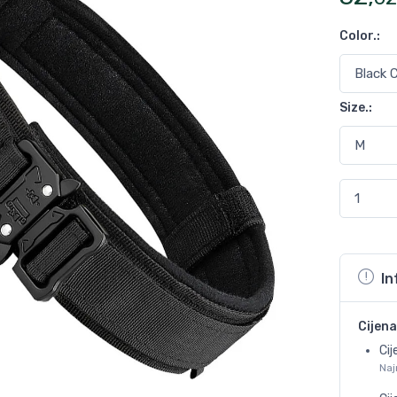
Color.
:
Size.
:
In
Cijena
Cij
Naj