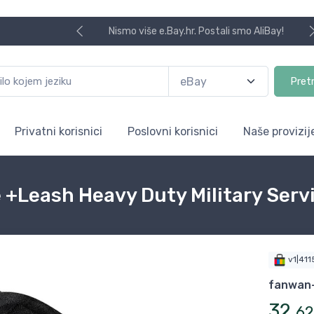
Nismo više e.Bay.hr. Postali smo AliBay!
Pret
Privatni korisnici
Poslovni korisnici
Naše provizij
e +Leash Heavy Duty Military Serv
v1|41
fanwan
32
,
62