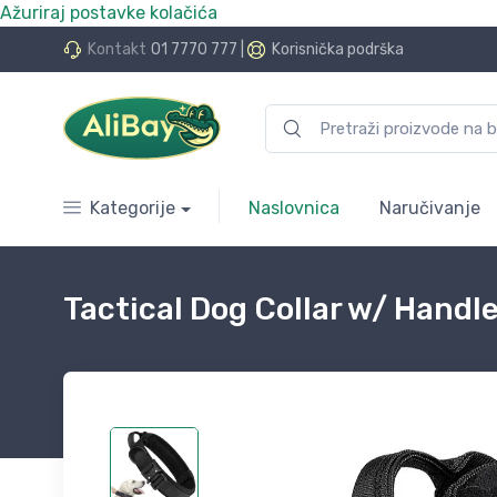
Ažuriraj postavke kolačića
do 24 rate bez kamata
Kontakt
01 7770 777
|
Korisnička podrška
Kategorije
Naslovnica
Naručivanje
Tactical Dog Collar w/ Handl