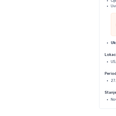
Ci
Uvo
Uk
Lokac
US,
Perio
27
Stanj
No