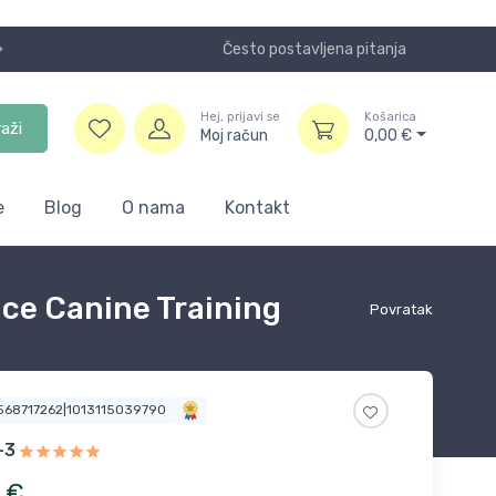
Često postavljena pitanja
Koristite
Hej, prijavi se
Košarica
raži
Moj račun
0,00
€
e
Blog
O nama
Kontakt
ice Canine Training
Povratak
1568717262|1013115039790
-3
€