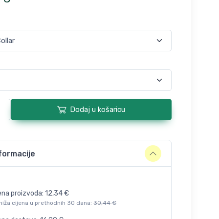
Dodaj u košaricu
formacije
ena proizvoda:
12,34
€
niža cijena u prethodnih 30 dana:
30,44
€