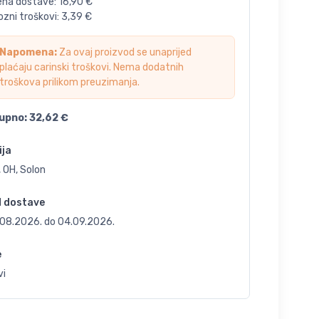
jena dostave:
16,90
€
zni troškovi:
3,39
€
Napomena:
Za ovaj proizvod se unaprijed
plaćaju carinski troškovi. Nema dodatnih
troškova prilikom preuzimanja.
upno:
32,62
€
ija
 OH, Solon
d dostave
.08.2026.
do
04.09.2026.
e
vi