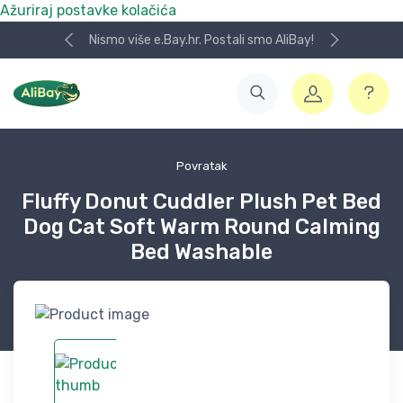
Ažuriraj postavke kolačića
Nismo više e.Bay.hr. Postali smo AliBay!
Povratak
Fluffy Donut Cuddler Plush Pet Bed
Dog Cat Soft Warm Round Calming
Bed Washable