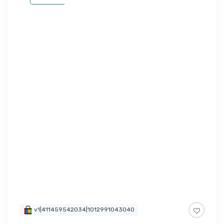
v1|411459542034|1012991043040