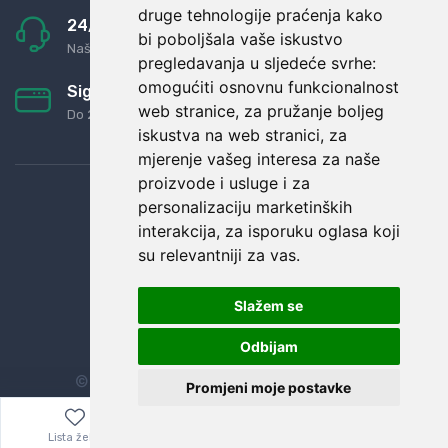
druge tehnologije praćenja kako
24/7 odlična podrška
bi poboljšala vaše iskustvo
Naši agenti uvijek na raspolaganju
pregledavanja u sljedeće svrhe:
omogućiti osnovnu funkcionalnost
Sigurno obročno plaćanje
web stranice
,
za pružanje boljeg
Do 24 rata bez kamata
iskustva na web stranici
,
za
mjerenje vašeg interesa za naše
proizvode i usluge i za
personalizaciju marketinških
interakcija
,
za isporuku oglasa koji
su relevantniji za vas
.
Slažem se
Odbijam
© Sva prava zadržana.
Dopi grupa d.o.o.
Promjeni moje postavke
Lista želja
Izbornik
0,00
€