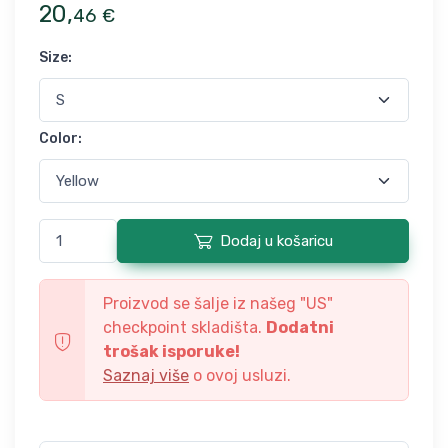
20
,
46
€
Size
:
Color
:
Dodaj u košaricu
Proizvod se šalje iz našeg "
US
"
checkpoint skladišta.
Dodatni
trošak isporuke!
Saznaj više
o ovoj usluzi.