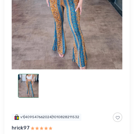
v1|409547662024|1010828211532
hrick97