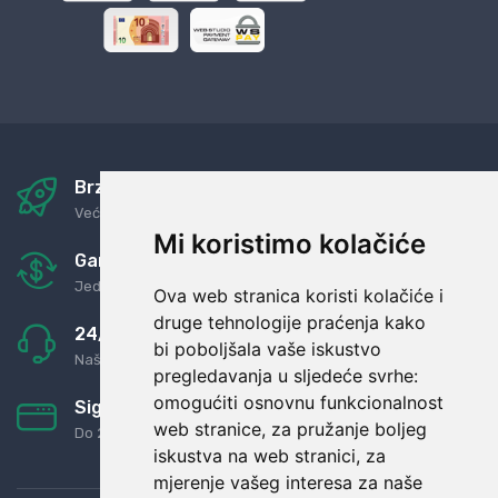
Brza i sigurna dostava
Već za nekoliko dana kod vas
Mi koristimo kolačiće
Garancija u povrat novaca
Jednostavno pravilo: Roba za novac
Ova web stranica koristi kolačiće i
druge tehnologije praćenja kako
24/7 odlična podrška
bi poboljšala vaše iskustvo
Naši agenti uvijek na raspolaganju
pregledavanja u sljedeće svrhe:
omogućiti osnovnu funkcionalnost
Sigurno obročno plaćanje
web stranice
,
za pružanje boljeg
Do 24 rata bez kamata
iskustva na web stranici
,
za
mjerenje vašeg interesa za naše