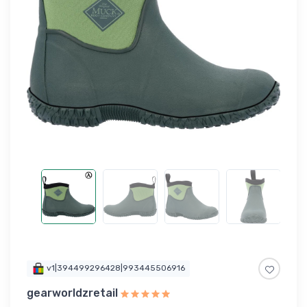
v1|394499296428|993445506916
gearworldzretail