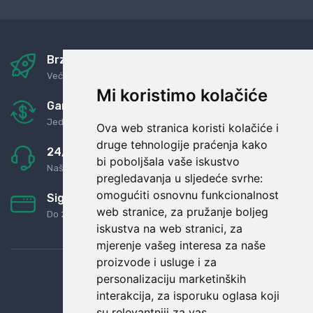
Brza i sigurna dostava
Već za nekoliko dana kod vas
Mi koristimo kolačiće
Garancija u povrat novaca
Jednostavno pravilo: Roba za novac
Ova web stranica koristi kolačiće i
druge tehnologije praćenja kako
24/7 odlična podrška
bi poboljšala vaše iskustvo
Naši agenti uvijek na raspolaganju
pregledavanja u sljedeće svrhe:
omogućiti osnovnu funkcionalnost
Sigurno obročno plaćanje
web stranice
,
za pružanje boljeg
Do 24 rata bez kamata
iskustva na web stranici
,
za
mjerenje vašeg interesa za naše
proizvode i usluge i za
personalizaciju marketinških
interakcija
,
za isporuku oglasa koji
su relevantniji za vas
.