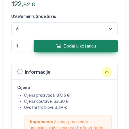
122
,
82
€
US Women's Shoe Size
:
Dodaj u košaricu
Informacije
Cijena
Cijena proizvoda:
87,13
€
Cijena dostave:
32,30
€
Uvozni troškovi:
3,39
€
Napomena:
Za ovaj proizvod se
unaprijed plaćaju carinski troškovi. Nema