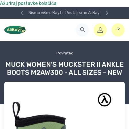
Ažuriraj postavke kolačića
Nismo više e.Bay.hr. Postali smo AliBay!
Povratak
MUCK WOMEN'S MUCKSTER II ANKLE
BOOTS M2AW300 - ALL SIZES - NEW