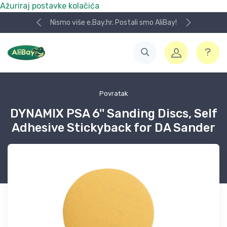
Ažuriraj postavke kolačića
Nismo više e.Bay.hr. Postali smo AliBay!
Povratak
DYNAMIX PSA 6'' Sanding Discs, Self
Adhesive Stickyback for DA Sander