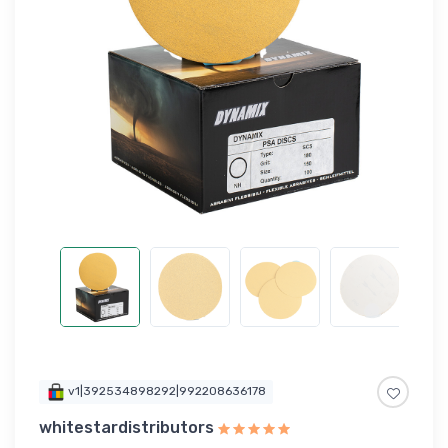
v1|392534898292|992208636178
whitestardistributors