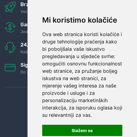
Brza i sigurna dostava
Već za nekoliko dana kod vas
Mi koristimo kolačiće
Garancija u povrat novaca
Jednostavno pravilo: Roba za novac
Ova web stranica koristi kolačiće i
druge tehnologije praćenja kako
24/7 odlična podrška
bi poboljšala vaše iskustvo
Naši agenti uvijek na raspolaganju
pregledavanja u sljedeće svrhe:
omogućiti osnovnu funkcionalnost
Sigurno obročno plaćanje
web stranice
,
za pružanje boljeg
Do 24 rata bez kamata
iskustva na web stranici
,
za
mjerenje vašeg interesa za naše
proizvode i usluge i za
personalizaciju marketinških
interakcija
,
za isporuku oglasa koji
su relevantniji za vas
.
Slažem se