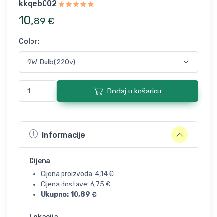
kkqeb002
10
,
89
€
Color
:
Dodaj u košaricu
Informacije
Cijena
Cijena proizvoda:
4,14
€
Cijena dostave:
6,75
€
Ukupno:
10,89
€
Lokacija