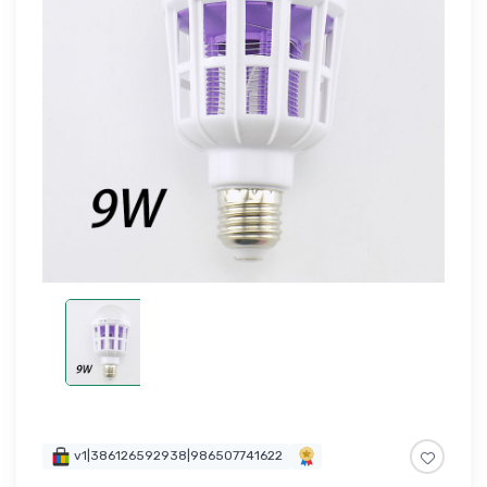
v1|386126592938|986507741622