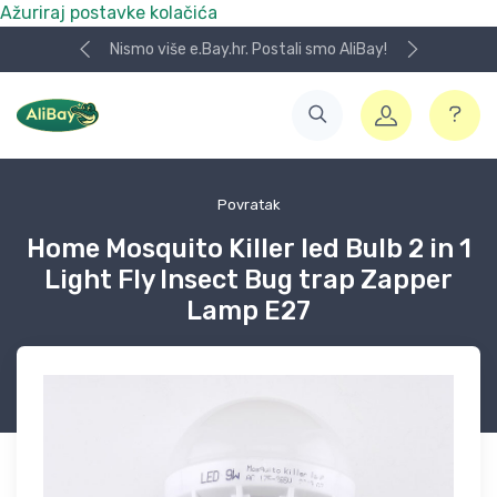
Ažuriraj postavke kolačića
Nismo više e.Bay.hr. Postali smo AliBay!
Povratak
Home Mosquito Killer led Bulb 2 in 1
Light Fly Insect Bug trap Zapper
Lamp E27