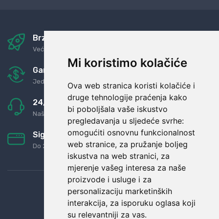
Brza i sigurna dostava
Već za nekoliko dana kod vas
Mi koristimo kolačiće
Garancija u povrat novaca
Jednostavno pravilo: Roba za novac
Ova web stranica koristi kolačiće i
druge tehnologije praćenja kako
24/7 odlična podrška
bi poboljšala vaše iskustvo
Naši agenti uvijek na raspolaganju
pregledavanja u sljedeće svrhe:
omogućiti osnovnu funkcionalnost
Sigurno obročno plaćanje
web stranice
,
za pružanje boljeg
Do 24 rata bez kamata
iskustva na web stranici
,
za
mjerenje vašeg interesa za naše
proizvode i usluge i za
personalizaciju marketinških
interakcija
,
za isporuku oglasa koji
su relevantniji za vas
.