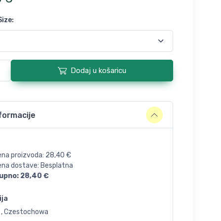
Size
:
Dodaj u košaricu
formacije
ena proizvoda:
28,40
€
jena dostave: Besplatna
upno:
28,40
€
ija
, , Czestochowa