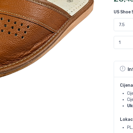
US Shoe 
In
Cijena
Cij
Ci
Uk
Lokac
PL