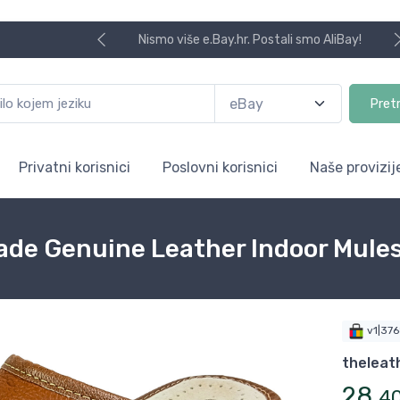
Nismo više e.Bay.hr. Postali smo AliBay!
Pret
Privatni korisnici
Poslovni korisnici
Naše provizij
de Genuine Leather Indoor Mules 
v1|37
theleat
28
,
4