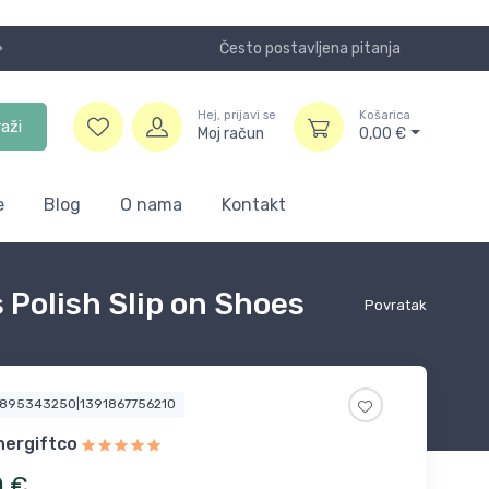
Često postavljena pitanja
Koristite
Hej, prijavi se
Košarica
raži
Moj račun
0,00
€
e
Blog
O nama
Kontakt
Polish Slip on Shoes
Povratak
6895343250|1391867756210
hergiftco
0
€