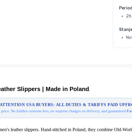
Perio
26
Stanj
Nov