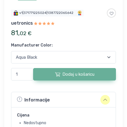
v1|371771225024|1387722065642
uetronics
81
,
02
€
Manufacturer Color
:
Dodaj u košaricu
Informacije
Cijena
Nedostupno