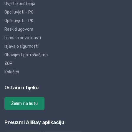
Uvjeti korištenja
Opći uvjeti - PO
Opći uvjeti - PK
Raskid ugovora
Izjava o privatnosti
Izjava o sigurnosti
Obavijest potrošačima
ZOP
Kolačići
Ostani u tijeku
Želim na listu
Preuzmi AliBay aplikaciju