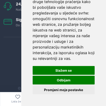
druge tehnologije praćenja kako
24/7 odlična podrška
bi poboljšala vaše iskustvo
Naši agenti uvijek na raspolaganju
pregledavanja u sljedeće svrhe:
omogućiti osnovnu funkcionalnost
Sigurno obročno plaćanje
web stranice
,
za pružanje boljeg
Do 24 rata bez kamata
iskustva na web stranici
,
za
mjerenje vašeg interesa za naše
proizvode i usluge i za
personalizaciju marketinških
interakcija
,
za isporuku oglasa koji
su relevantniji za vas
.
Slažem se
Odbijam
© Sva prava zadržana.
Dopi grupa d.o.o.
Promjeni moje postavke
Lista želja
Izbornik
0,00
€