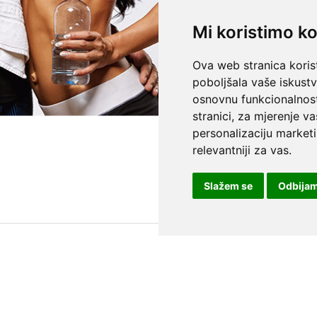
Mi koristimo ko
Ova web stranica korist
poboljšala vaše iskust
osnovnu funkcionalnos
stranici
,
za mjerenje va
personalizaciju marketi
relevantniji za vas
.
Slažem se
Odbija