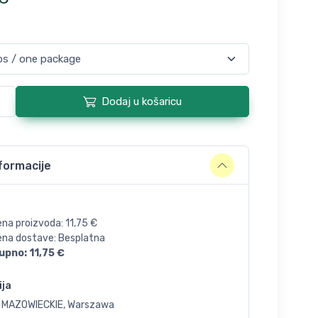
Dodaj u košaricu
formacije
ena proizvoda:
11,75
€
jena dostave: Besplatna
upno:
11,75
€
ija
, MAZOWIECKIE, Warszawa