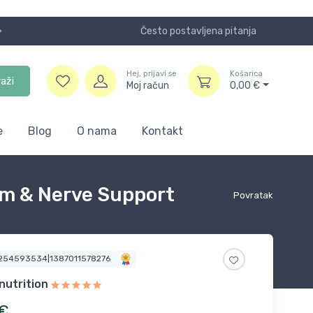
Često postavljena pitanja
Koristite
Hej, prijavi se
Košarica
raži
Moj račun
0,00
€
e
Blog
O nama
Kontakt
sm & Nerve Support
Povratak
1254593534|1387011578276
nutrition
€