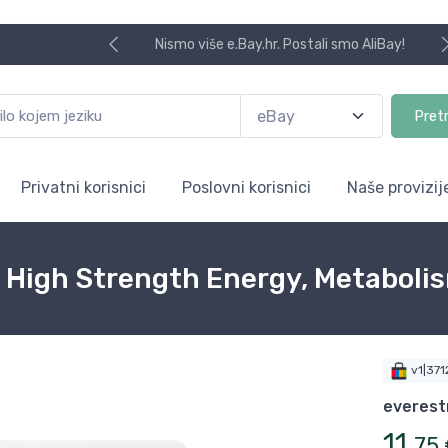
Nismo više e.Bay.hr. Postali smo AliBay!
Pret
Privatni korisnici
Poslovni korisnici
Naše provizij
 High Strength Energy, Metaboli
v1|37
everest
11
,
75