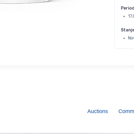
Perio
17
Stanj
No