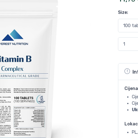
Size
:
In
Cijena
Cij
Ci
Uk
Lokac
PL