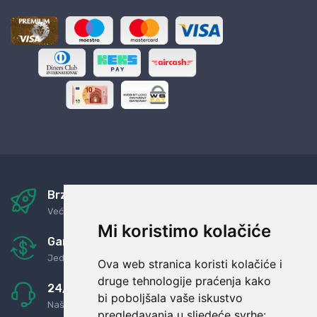
Brza i sigurna dostava
Već za nekoliko dana kod vas
Mi koristimo kolačiće
Garancija u povrat novaca
Jednostavno pravilo: Roba za novac
Ova web stranica koristi kolačiće i
druge tehnologije praćenja kako
24/7 odlična podrška
bi poboljšala vaše iskustvo
Naši agenti uvijek na raspolaganju
pregledavanja u sljedeće svrhe: