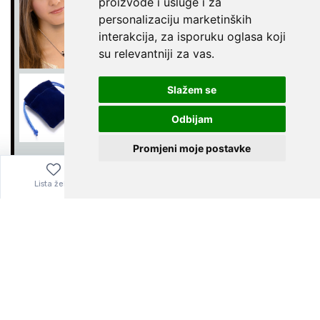
proizvode i usluge i za
personalizaciju marketinških
interakcija
,
za isporuku oglasa koji
su relevantniji za vas
.
Slažem se
Odbijam
Promjeni moje postavke
Lista želja
Izbornik
0,00
€