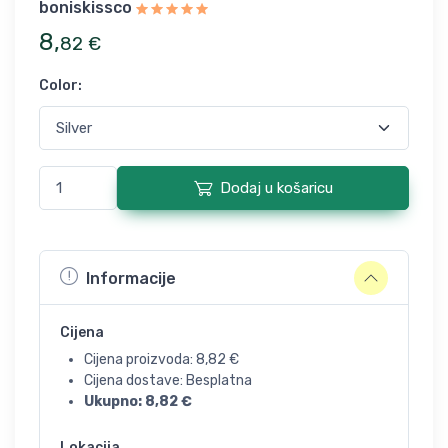
boniskissco
8
,
82
€
Color
:
Dodaj u košaricu
Informacije
Cijena
Cijena proizvoda:
8,82
€
Cijena dostave: Besplatna
Ukupno:
8,82
€
Lokacija