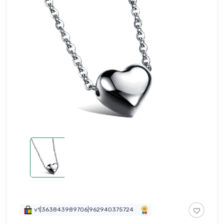
v1|363843989706|962940375724