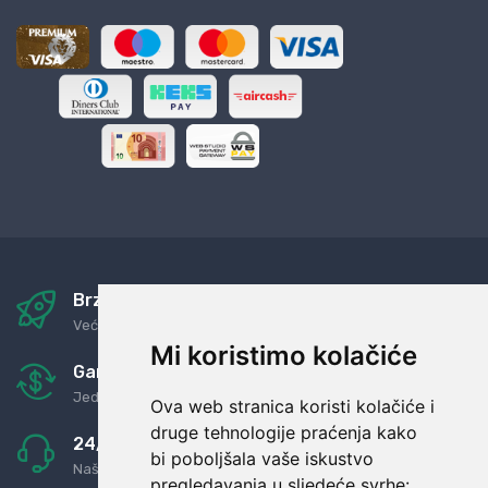
Brza i sigurna dostava
Već za nekoliko dana kod vas
Mi koristimo kolačiće
Garancija u povrat novaca
Jednostavno pravilo: Roba za novac
Ova web stranica koristi kolačiće i
druge tehnologije praćenja kako
24/7 odlična podrška
bi poboljšala vaše iskustvo
Naši agenti uvijek na raspolaganju
pregledavanja u sljedeće svrhe: