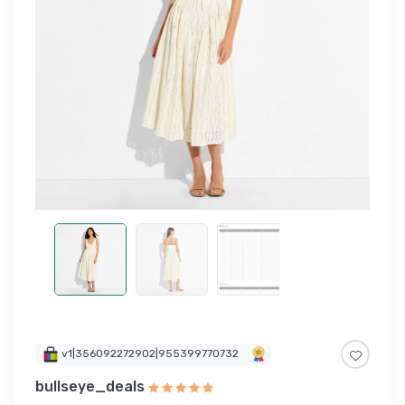
v1|356092272902|955399770732
bullseye_deals