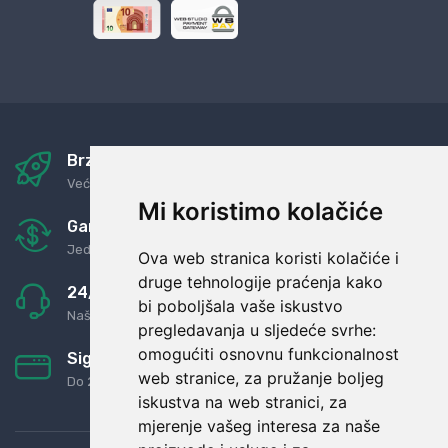
Brza i sigurna dostava
Već za nekoliko dana kod vas
Mi koristimo kolačiće
Garancija u povrat novaca
Jednostavno pravilo: Roba za novac
Ova web stranica koristi kolačiće i
druge tehnologije praćenja kako
24/7 odlična podrška
bi poboljšala vaše iskustvo
Naši agenti uvijek na raspolaganju
pregledavanja u sljedeće svrhe:
omogućiti osnovnu funkcionalnost
Sigurno obročno plaćanje
web stranice
,
za pružanje boljeg
Do 24 rata bez kamata
iskustva na web stranici
,
za
mjerenje vašeg interesa za naše