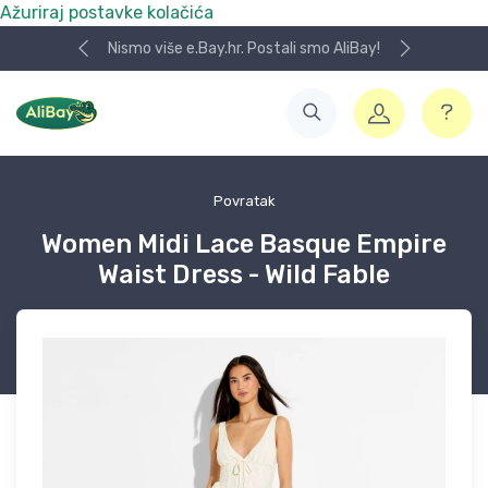
Ažuriraj postavke kolačića
Nismo više e.Bay.hr. Postali smo AliBay!
Povratak
Women Midi Lace Basque Empire
Waist Dress - Wild Fable