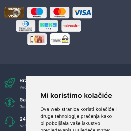
Brza i sigurna dostava
Već za nekoliko dana kod vas
Mi koristimo kolačiće
Garancija u povrat novaca
Jednostavno pravilo: Roba za novac
Ova web stranica koristi kolačiće i
druge tehnologije praćenja kako
24/7 odlična podrška
bi poboljšala vaše iskustvo
Naši agenti uvijek na raspolaganju
pregledavanja u sljedeće svrhe: