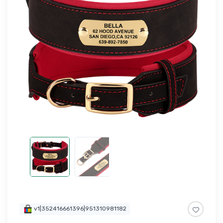
v1|352416661396|951310981182