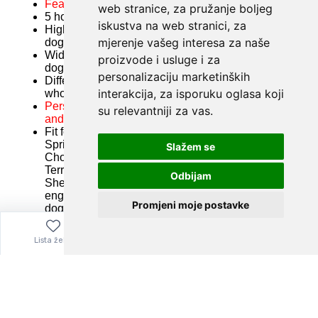
web stranice
,
za pružanje boljeg
iskustva na web stranici
,
za
mjerenje vašeg interesa za naše
proizvode i usluge i za
personalizaciju marketinških
interakcija
,
za isporuku oglasa koji
su relevantniji za vas
.
Slažem se
Odbijam
Promjeni moje postavke
Lista želja
Izbornik
0,00
€