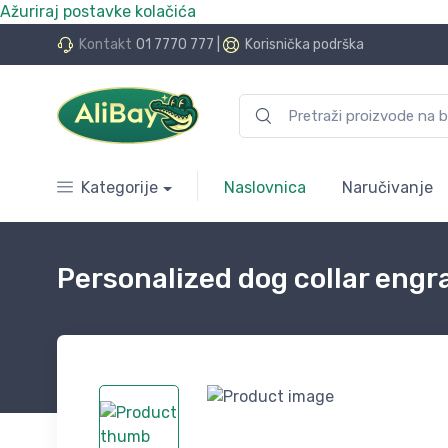
Ažuriraj postavke kolačića
do 24 rate bez kamata
Kontakt
01 7770 777
|
Korisnička podrška
Kategorije
Naslovnica
Naručivanje
Personalized dog collar eng