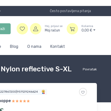
Često postavljena pitanja
Koristite
Hej, prijavi se
Košarica
raži
Moj račun
0,00
€
e
Blog
O nama
Kontakt
Nylon reflective S-XL
Povratak
2227867200|951129246624
hoppe
€