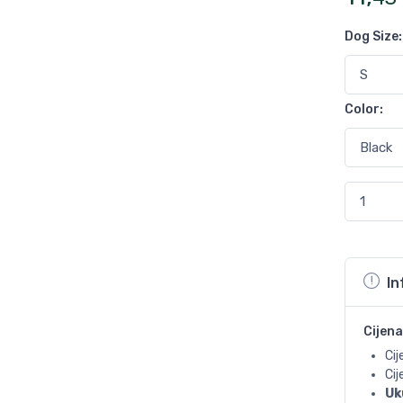
Dog Size
:
Color
:
In
Cijena
Cij
Ci
Uk