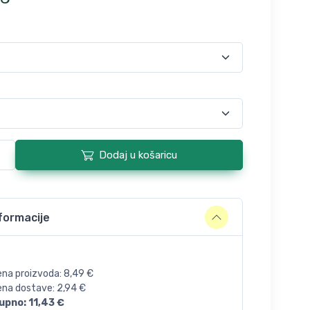
Dodaj u košaricu
formacije
ena proizvoda:
8,49
€
jena dostave:
2,94
€
upno:
11,43
€