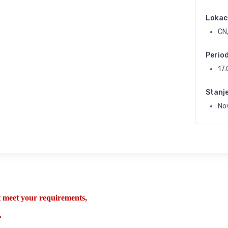
Lokac
CN,
Perio
17
Stanj
No