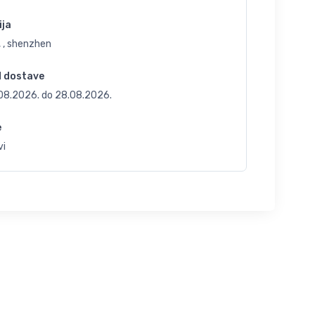
ija
 , shenzhen
d dostave
.08.2026.
do
28.08.2026.
e
vi