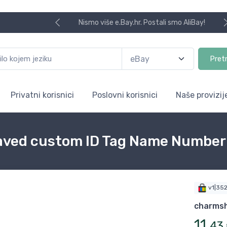
Nismo više e.Bay.hr. Postali smo AliBay!
Pret
Privatni korisnici
Poslovni korisnici
Naše provizij
raved custom ID Tag Name Number 
v1|35
charms
11
,
43