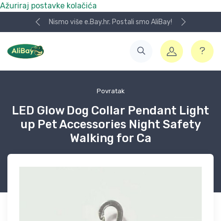
Ažuriraj postavke kolačića
Nismo više e.Bay.hr. Postali smo AliBay!
Povratak
LED Glow Dog Collar Pendant Light
up Pet Accessories Night Safety
Walking for Ca