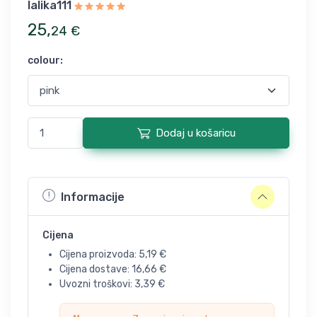
lalika111
25
,
24
€
colour
:
Dodaj u košaricu
Informacije
Cijena
Cijena proizvoda:
5,19
€
Cijena dostave:
16,66
€
Uvozni troškovi:
3,39
€