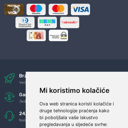
Brza i sigurna dostava
Već za nekoliko dana kod vas
Mi koristimo kolačiće
Garancija u povrat novaca
Jednostavno pravilo: Roba za novac
Ova web stranica koristi kolačiće i
druge tehnologije praćenja kako
24/7 odlična podrška
bi poboljšala vaše iskustvo
Naši agenti uvijek na raspolaganju
pregledavanja u sljedeće svrhe: