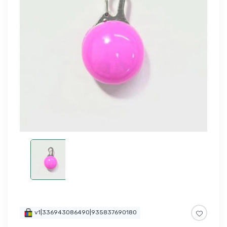
v1|336943086490|935837690180