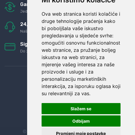
Garancija u povrat novaca
Jednostavno pravilo: Roba za novac
Ova web stranica koristi kolačiće i
druge tehnologije praćenja kako
24/7 odlična podrška
bi poboljšala vaše iskustvo
Naši agenti uvijek na raspolaganju
pregledavanja u sljedeće svrhe:
omogućiti osnovnu funkcionalnost
Sigurno obročno plaćanje
web stranice
,
za pružanje boljeg
Do 24 rata bez kamata
iskustva na web stranici
,
za
mjerenje vašeg interesa za naše
proizvode i usluge i za
personalizaciju marketinških
interakcija
,
za isporuku oglasa koji
su relevantniji za vas
.
Slažem se
Odbijam
© Sva prava zadržana.
Dopi grupa d.o.o.
Promjeni moje postavke