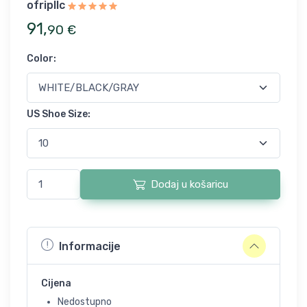
ofripllc
91
,
90
€
Color
:
US Shoe Size
:
Dodaj u košaricu
Informacije
Cijena
Nedostupno