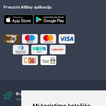
Preuzmi AliBay aplikaciju
Brza i sigurna dostava
Već za nekoliko dana kod vas
Mi koristimo kolačiće