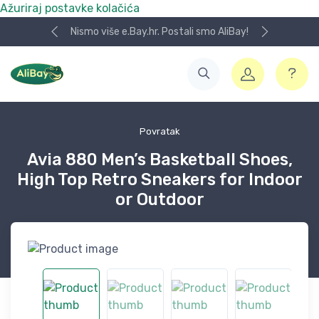
Ažuriraj postavke kolačića
Nismo više e.Bay.hr. Postali smo AliBay!
Povratak
Avia 880 Men’s Basketball Shoes,
High Top Retro Sneakers for Indoor
or Outdoor