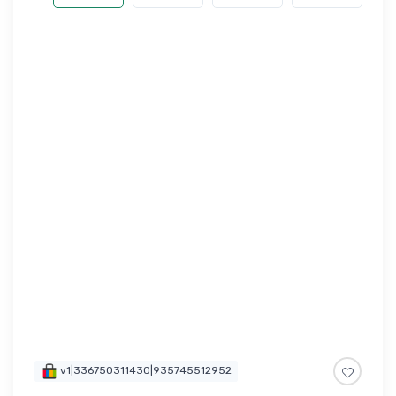
v1|336750311430|935745512952