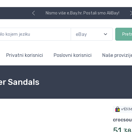
Nismo više e.Bay.hr. Postali smo AliBay!
Pret
Privatni korisnici
Poslovni korisnici
Naše provizij
r Sandals
v1|33
crocsou
51
,
38