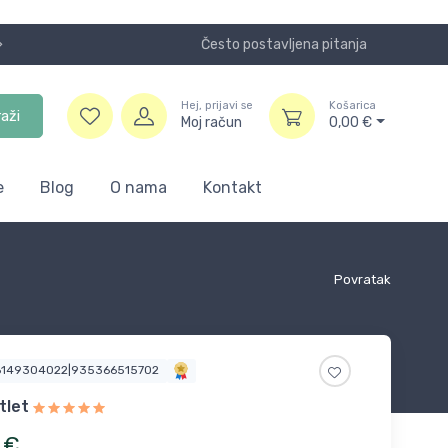
Često postavljena pitanja
Koristite
Hej, prijavi se
Košarica
raži
Moj račun
0,00
€
e
Blog
O nama
Kontakt
Povratak
6149304022|935366515702
tlet
€