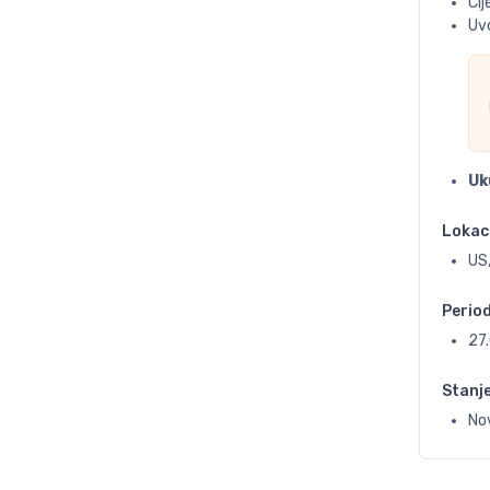
Ci
Uvo
Uk
Lokac
US,
Perio
27
Stanj
No