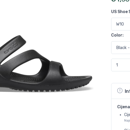
US Shoe 
Color
:
In
Cijena
Cij
Naj