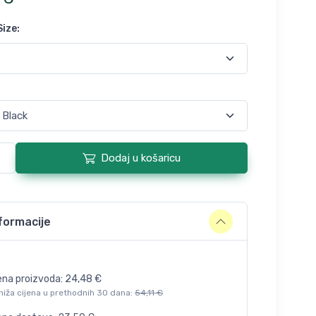
Size
:
Dodaj u košaricu
formacije
ena proizvoda:
24,48
€
niža cijena u prethodnih 30 dana:
54,11
€