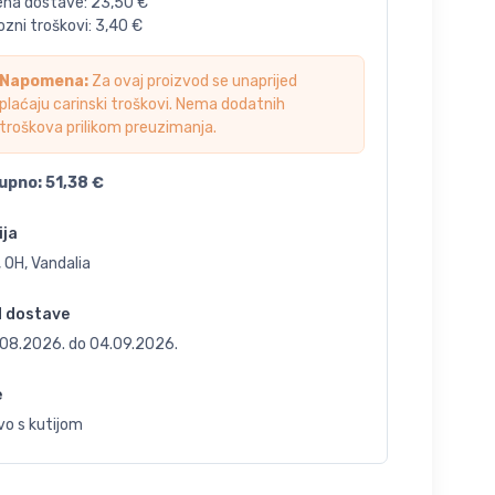
jena dostave:
23,50
€
zni troškovi:
3,40
€
Napomena:
Za ovaj proizvod se unaprijed
plaćaju carinski troškovi. Nema dodatnih
troškova prilikom preuzimanja.
upno:
51,38
€
ija
 OH, Vandalia
d dostave
.08.2026.
do
04.09.2026.
e
vo s kutijom