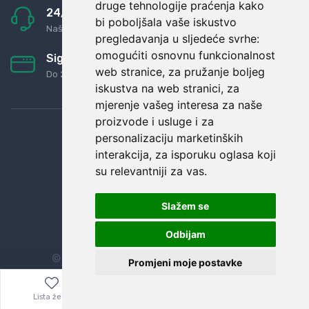
druge tehnologije praćenja kako
24/7 odlična podrška
bi poboljšala vaše iskustvo
Naši agenti uvijek na raspolaganju
pregledavanja u sljedeće svrhe:
omogućiti osnovnu funkcionalnost
Sigurno obročno plaćanje
web stranice
,
za pružanje boljeg
Do 24 rata bez kamata
iskustva na web stranici
,
za
mjerenje vašeg interesa za naše
proizvode i usluge i za
personalizaciju marketinških
interakcija
,
za isporuku oglasa koji
su relevantniji za vas
.
Slažem se
Odbijam
© Sva prava zadržana.
Dopi grupa d.o.o.
Promjeni moje postavke
Lista želja
Izbornik
0,00
€