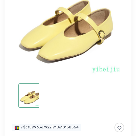
v1|315996367922|918610158554