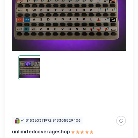
v1|315360371972|918305829406
unlimitedcoverageshop