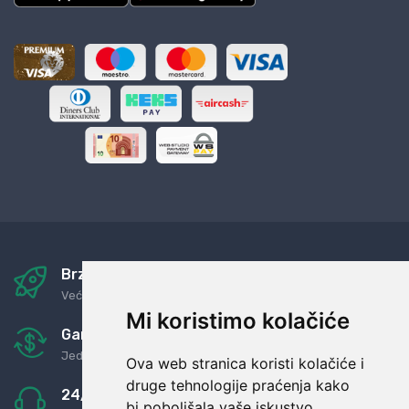
Brza i sigurna dostava
Već za nekoliko dana kod vas
Mi koristimo kolačiće
Garancija u povrat novaca
Jednostavno pravilo: Roba za novac
Ova web stranica koristi kolačiće i
druge tehnologije praćenja kako
24/7 odlična podrška
bi poboljšala vaše iskustvo