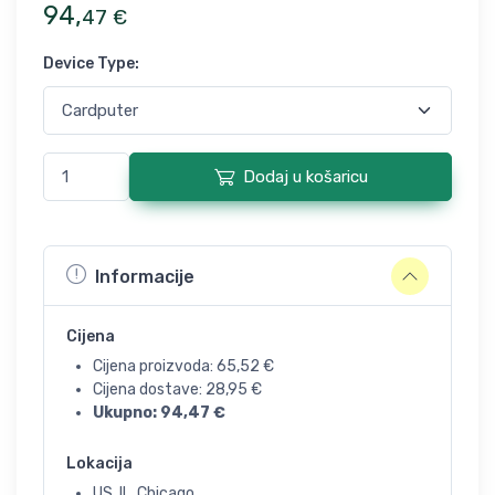
94
,
47
€
Device Type
:
Dodaj u košaricu
Informacije
Cijena
Cijena proizvoda:
65,52
€
Cijena dostave:
28,95
€
Ukupno:
94,47
€
Lokacija
US, IL, Chicago