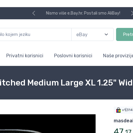
Nismo više e.Bay.hr. Postali smo AliBay!
Pret
Privatni korisnici
Poslovni korisnici
Naše provizij
titched Medium Large XL 1.25" W
v1|31
masdea
47
,
17