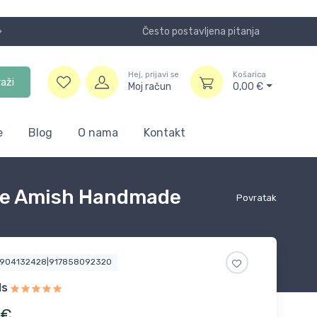
Često postavljena pitanja
Koristite
Hej, prijavi se
Košarica
raži
Moj račun
0,00
€
e
Blog
O nama
Kontakt
ide Amish Handmade
Povratak
4904132428|917858092320
ls
€