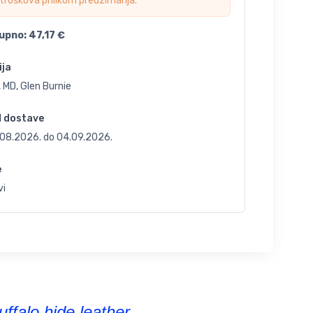
troškova prilikom preuzimanja.
upno:
47,17
€
ija
 MD, Glen Burnie
d dostave
.08.2026.
do
04.09.2026.
e
vi