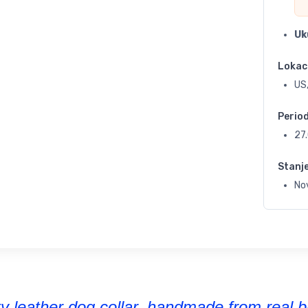
Uk
Lokac
US,
Perio
27
Stanj
No