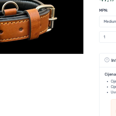
MPN
:
In
Cijena
Cij
Ci
Uvo