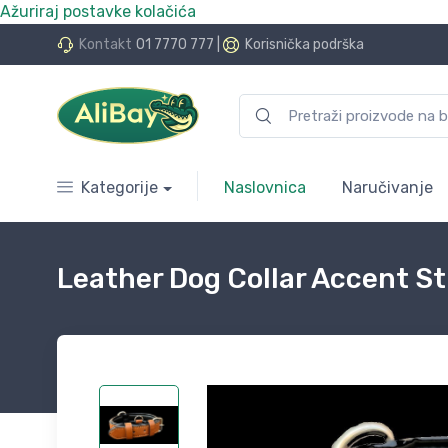
Ažuriraj postavke kolačića
do 24 rate bez kamata
Kontakt
01 7770 777
|
Korisnička podrška
Kategorije
Naslovnica
Naručivanje
Leather Dog Collar Accent S