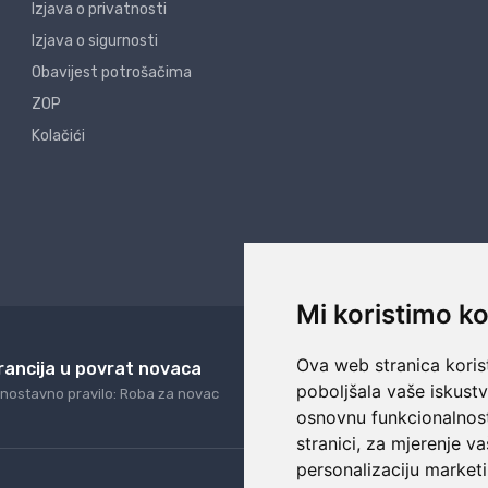
Izjava o privatnosti
Izjava o sigurnosti
Obavijest potrošačima
ZOP
Kolačići
Mi koristimo ko
Ova web stranica korist
rancija u povrat novaca
24/7 odlična podrš
poboljšala vaše iskust
nostavno pravilo: Roba za novac
Naši agenti uvijek na ras
osnovnu funkcionalnos
stranici
,
za mjerenje va
personalizaciju marketi