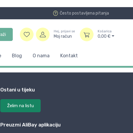
Često postavljena pitanja
Hej, prijavi se
Košarica
raži
Moj račun
0,00
€
e
Blog
O nama
Kontakt
Ostani u tijeku
Želim na listu
Preuzmi AliBay aplikaciju