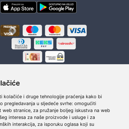
lačiće
i kolačiće i druge tehnologije praćenja kako bi
ka
Sigurno obročno plaćanje
vo pregledavanja u sljedeće svrhe:
omogućiti
polaganju
Do 24 rata bez kamata
t web stranice
,
za pružanje boljeg iskustva na web
šeg interesa za naše proizvode i usluge i za
nških interakcija
,
za isporuku oglasa koji su