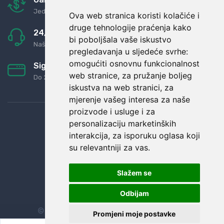
Jednostavno pravilo: Roba za novac
Ova web stranica koristi kolačiće i
druge tehnologije praćenja kako
24/7 odlična podrška
bi poboljšala vaše iskustvo
Naši agenti uvijek na raspolaganju
pregledavanja u sljedeće svrhe:
omogućiti osnovnu funkcionalnost
Sigurno obročno plaćanje
web stranice
,
za pružanje boljeg
Do 24 rata bez kamata
iskustva na web stranici
,
za
mjerenje vašeg interesa za naše
proizvode i usluge i za
personalizaciju marketinških
interakcija
,
za isporuku oglasa koji
su relevantniji za vas
.
Slažem se
Odbijam
© Sva prava zadržana.
Dopi grupa d.o.o.
Promjeni moje postavke