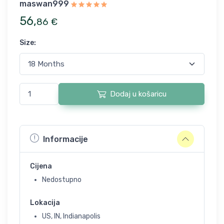
maswan999
56
,
86
€
Size
:
Dodaj u košaricu
Informacije
Cijena
Nedostupno
Lokacija
US, IN, Indianapolis