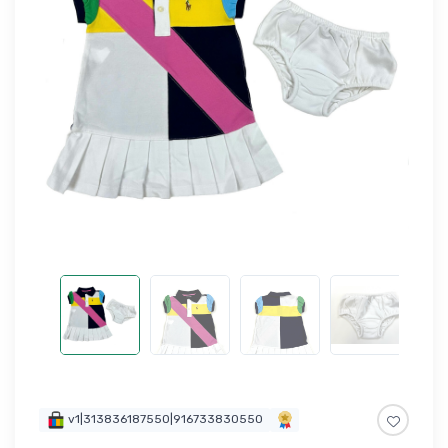
v1|313836187550|916733830550