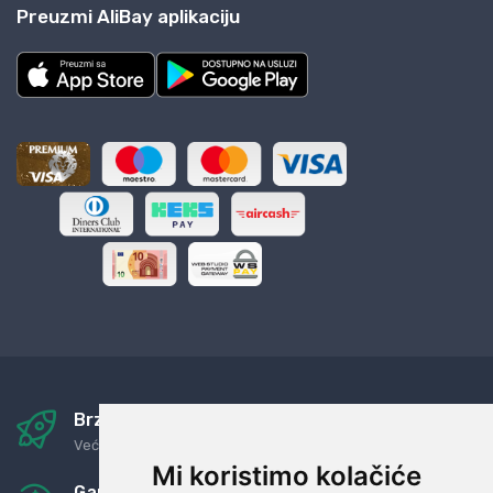
Preuzmi AliBay aplikaciju
Brza i sigurna dostava
Već za nekoliko dana kod vas
Mi koristimo kolačiće
Garancija u povrat novaca