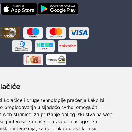
lačiće
i kolačiće i druge tehnologije praćenja kako bi
ka
Sigurno obročno plaćanje
vo pregledavanja u sljedeće svrhe:
omogućiti
polaganju
Do 24 rata bez kamata
t web stranice
,
za pružanje boljeg iskustva na web
šeg interesa za naše proizvode i usluge i za
nških interakcija
,
za isporuku oglasa koji su