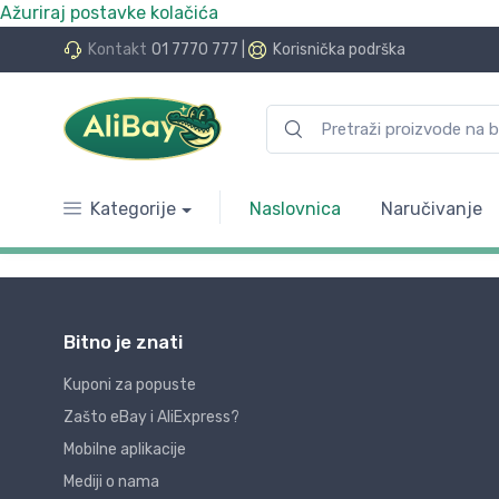
Ažuriraj postavke kolačića
e KeksPay i Aircash metodom!
Kontakt
01 7770 777
|
Korisnička podrška
Kategorije
Naslovnica
Naručivanje
Bitno je znati
Kuponi za popuste
Zašto eBay i AliExpress?
Mobilne aplikacije
Mediji o nama