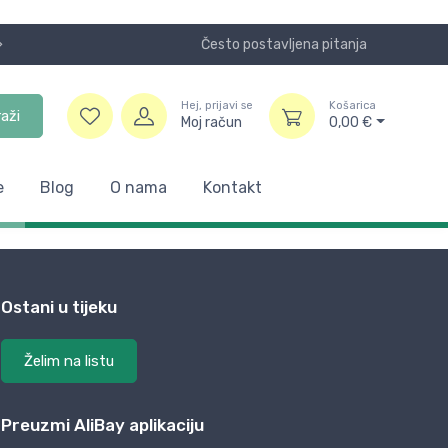
Često postavljena pitanja
Nismo više
Hej, prijavi se
Košarica
raži
Moj račun
0,00
€
e
Blog
O nama
Kontakt
Ostani u tijeku
Želim na listu
Preuzmi AliBay aplikaciju