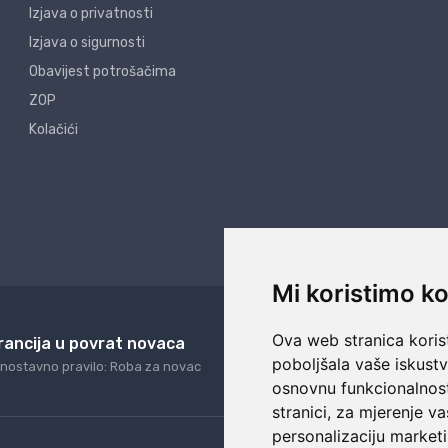
Izjava o privatnosti
Izjava o sigurnosti
Obavijest potrošačima
ZOP
Kolačići
Mi koristimo ko
Ova web stranica korist
rancija u povrat novaca
24/7 odlična podrš
poboljšala vaše iskust
nostavno pravilo: Roba za novac
Naši agenti uvijek na ras
osnovnu funkcionalnos
stranici
,
za mjerenje va
personalizaciju marketi