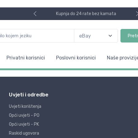
Kupnja do 24 rate bez kamata
Pret
Privatni korisnici
Poslovni korisnici
Naše provizij
Uvjeti i odredbe
Uvjeti korištenja
Opći uvjeti - PO
Opći uvjeti - PK
Raskid ugovora