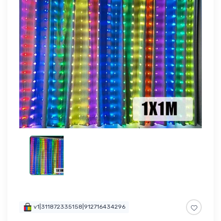
v1|311872335158|912716434296