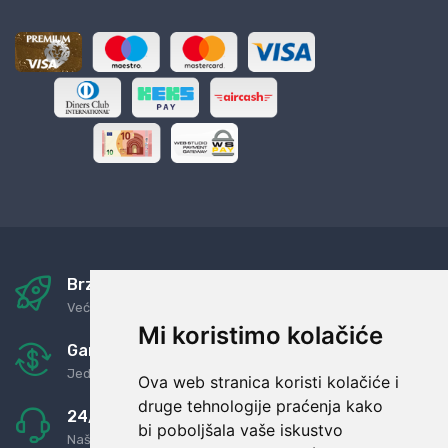
Brza i sigurna dostava
Već za nekoliko dana kod vas
Mi koristimo kolačiće
Garancija u povrat novaca
Jednostavno pravilo: Roba za novac
Ova web stranica koristi kolačiće i
druge tehnologije praćenja kako
24/7 odlična podrška
bi poboljšala vaše iskustvo
Naši agenti uvijek na raspolaganju