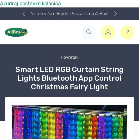
Ažuriraj postavke kolačića
Nismo više e.Bay.hr. Postali smo AliBay!
Povratak
Smart LED RGB Curtain String
Lights Bluetooth App Control
Christmas Fairy Light