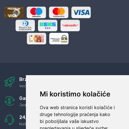
Brza i sigurna dostava
Već za nekoliko dana kod vas
Mi koristimo kolačiće
Garancija u povrat novaca
Jednostavno pravilo: Roba za novac
Ova web stranica koristi kolačiće i
druge tehnologije praćenja kako
24/7 odlična podrška
bi poboljšala vaše iskustvo
Naši agenti uvijek na raspolaganju
pregledavanja u sljedeće svrhe: