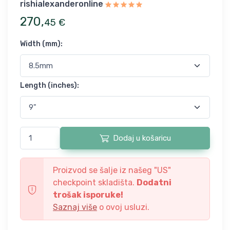
rishialexanderonline
270
,
45
€
Width (mm)
:
Length (inches)
:
Dodaj u košaricu
Proizvod se šalje iz našeg "
US
"
checkpoint skladišta.
Dodatni
trošak isporuke!
Saznaj više
o ovoj usluzi.