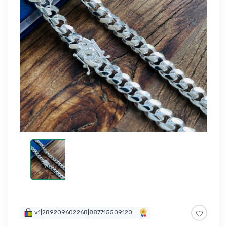
v1|289209602268|887715509120