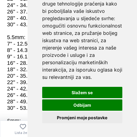
druge tehnologije praćenja kako
bi poboljšala vaše iskustvo
pregledavanja u sljedeće svrhe:
omogućiti osnovnu funkcionalnost
web stranice
,
za pružanje boljeg
iskustva na web stranici
,
za
mjerenje vašeg interesa za naše
proizvode i usluge i za
personalizaciju marketinških
interakcija
,
za isporuku oglasa koji
su relevantniji za vas
.
Slažem se
Odbijam
Promjeni moje postavke
Lista želja
Izbornik
0,00
€