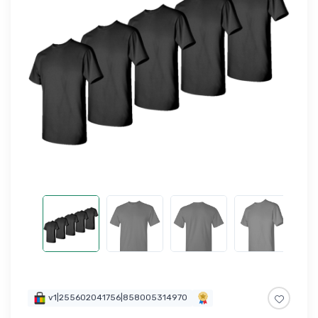
v1|255602041756|858005314970