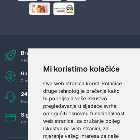
Brza i sigurna dostava
Već za nekoliko dana kod vas
Mi koristimo kolačiće
Garancija u povrat novaca
Jednostavno pravilo: Roba za novac
Ova web stranica koristi kolačiće i
druge tehnologije praćenja kako
24/7 odlična podrška
bi poboljšala vaše iskustvo
Naši agenti uvijek na raspolaganju
pregledavanja u sljedeće svrhe:
omogućiti osnovnu funkcionalnost
Sigurno obročno plaćanje
web stranice
,
za pružanje boljeg
Do 24 rata bez kamata
iskustva na web stranici
,
za
mjerenje vašeg interesa za naše