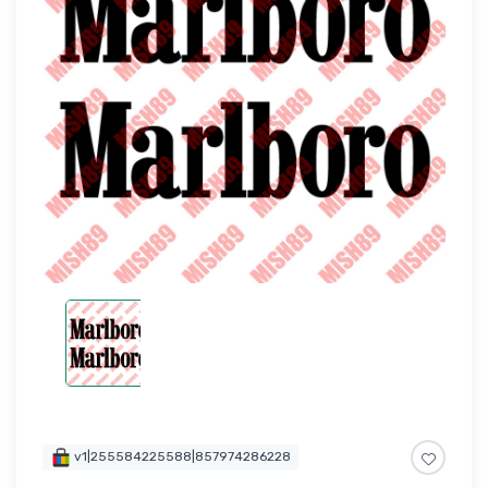
v1|255584225588|857974286228