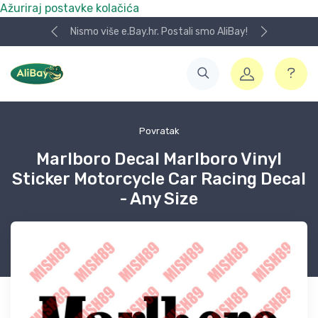
Ažuriraj postavke kolačića
Nismo više e.Bay.hr. Postali smo AliBay!
Povratak
Marlboro Decal Marlboro Vinyl
Sticker Motorcycle Car Racing Decal
- Any Size