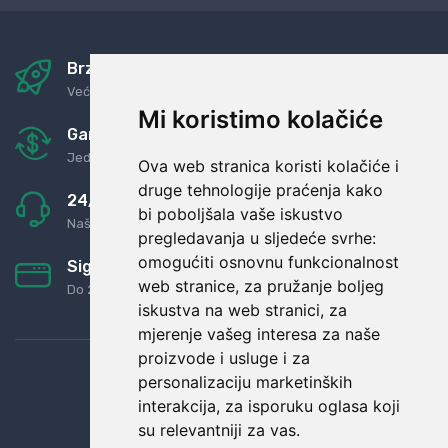
Brza i sigurna dostava
Već za nekoliko dana kod vas
Mi koristimo kolačiće
Garancija u povrat novaca
Jednostavno pravilo: Roba za novac
Ova web stranica koristi kolačiće i
druge tehnologije praćenja kako
24/7 odlična podrška
bi poboljšala vaše iskustvo
Naši agenti uvijek na raspolaganju
pregledavanja u sljedeće svrhe:
omogućiti osnovnu funkcionalnost
Sigurno obročno plaćanje
web stranice
,
za pružanje boljeg
Do 24 rata bez kamata
iskustva na web stranici
,
za
mjerenje vašeg interesa za naše
proizvode i usluge i za
personalizaciju marketinških
interakcija
,
za isporuku oglasa koji
su relevantniji za vas
.