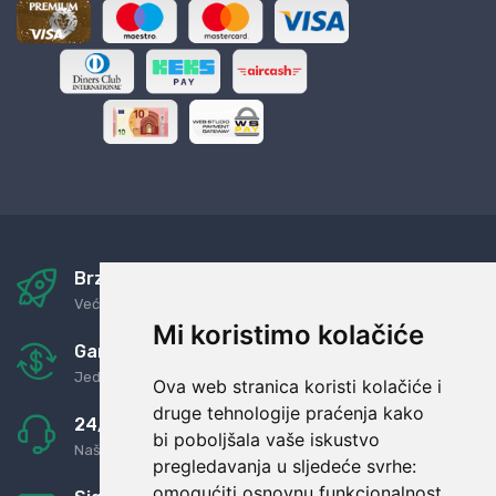
Brza i sigurna dostava
Već za nekoliko dana kod vas
Mi koristimo kolačiće
Garancija u povrat novaca
Jednostavno pravilo: Roba za novac
Ova web stranica koristi kolačiće i
druge tehnologije praćenja kako
24/7 odlična podrška
bi poboljšala vaše iskustvo
Naši agenti uvijek na raspolaganju
pregledavanja u sljedeće svrhe:
omogućiti osnovnu funkcionalnost