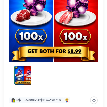
v1|255360106342|857671907372