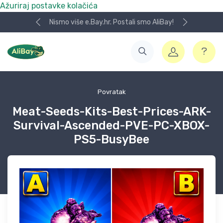
Ažuriraj postavke kolačića
Nismo više e.Bay.hr. Postali smo AliBay!
Povratak
Meat-Seeds-Kits-Best-Prices-ARK-
Survival-Ascended-PVE-PC-XBOX-
PS5-BusyBee