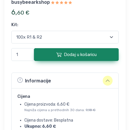
busybeearkshop
6
,
60
€
Kit
:
Dodaj u košaricu
Informacije
Cijena
Cijena proizvoda:
6,60
€
Najniža cijena u prethodnih 30 dana:
9,18
€
Cijena dostave: Besplatna
Ukupno:
6,60
€