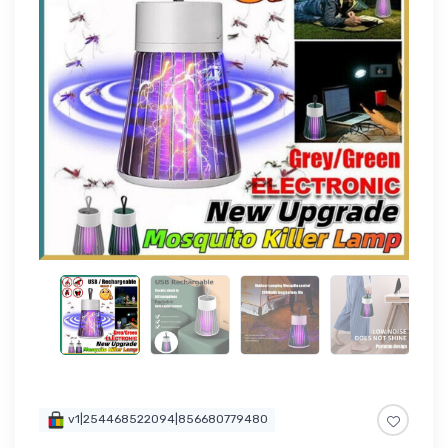
v1|254468522094|856680779480