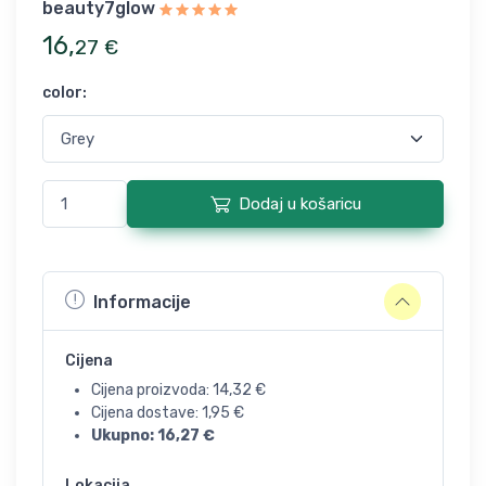
beauty7glow
16
,
27
€
color
:
Dodaj u košaricu
Informacije
Cijena
Cijena proizvoda:
14,32
€
Cijena dostave:
1,95
€
Ukupno:
16,27
€
Lokacija