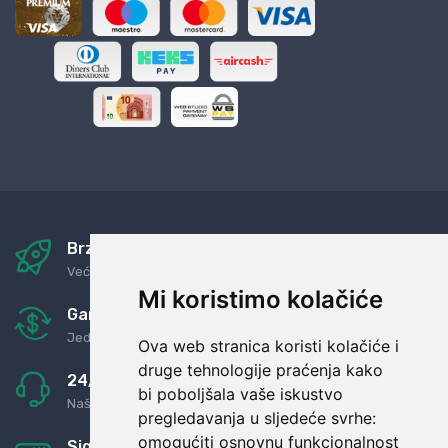
Brza i sigurna dostava
Već za nekoliko dana kod vas
Mi koristimo kolačiće
Garancija u povrat novaca
Jednostavno pravilo: Roba za novac
Ova web stranica koristi kolačiće i
druge tehnologije praćenja kako
24/7 odlična podrška
bi poboljšala vaše iskustvo
Naši agenti uvijek na raspolaganju
pregledavanja u sljedeće svrhe:
omogućiti osnovnu funkcionalnost
Sigurno obročno plaćanje