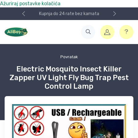
Ažuriraj postavke kolačića
upnja do 24 rate bez kamata
Nismo više e.Bay.h
Povratak
Electric Mosquito Insect Killer
Zapper UV Light Fly Bug Trap Pest
Control Lamp