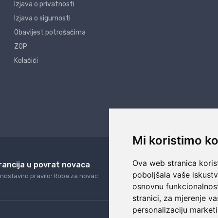
Izjava o privatnosti
Izjava o sigurnosti
Obavijest potrošačima
ZOP
Kolačići
Mi koristimo ko
Ova web stranica korist
rancija u povrat novaca
24/7 odlična podrš
poboljšala vaše iskust
nostavno pravilo: Roba za novac
Naši agenti uvijek na ras
osnovnu funkcionalnos
stranici
,
za mjerenje va
personalizaciju marketi