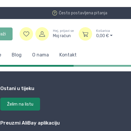
Često postavljena pitanja
Hej, prijavi se
Košarica
raži
Moj račun
0,00
€
e
Blog
O nama
Kontakt
Ostani u tijeku
Želim na listu
Preuzmi AliBay aplikaciju