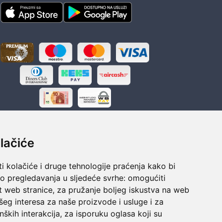
lačiće
i kolačiće i druge tehnologije praćenja kako bi
ka
Sigurno obročno plaćanje
vo pregledavanja u sljedeće svrhe:
omogućiti
polaganju
Do 24 rata bez kamata
t web stranice
,
za pružanje boljeg iskustva na web
šeg interesa za naše proizvode i usluge i za
nških interakcija
,
za isporuku oglasa koji su