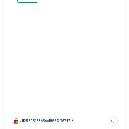
v1|253231686366|855317674716