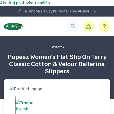
Ažuriraj postavke kolačića
Nismo više e.Bay.hr. Postali smo AliBay!
Povratak
Pupeez Women's Flat Slip On Terry
Classic Cotton & Velour Ballerina
Slippers