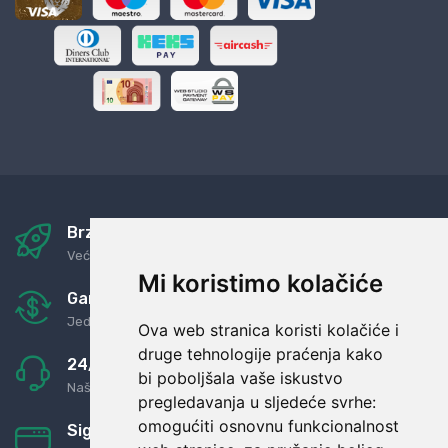
Brza i sigurna dostava
Već za nekoliko dana kod vas
Mi koristimo kolačiće
Garancija u povrat novaca
Jednostavno pravilo: Roba za novac
Ova web stranica koristi kolačiće i
druge tehnologije praćenja kako
24/7 odlična podrška
bi poboljšala vaše iskustvo
Naši agenti uvijek na raspolaganju
pregledavanja u sljedeće svrhe:
omogućiti osnovnu funkcionalnost
Sigurno obročno plaćanje