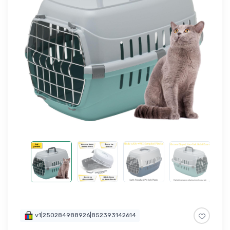
v1|250284988926|852393142614