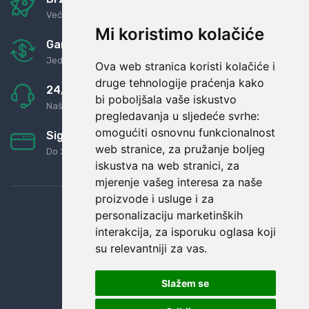
Već za nekoliko dana kod vas
Mi koristimo kolačiće
Garancija u povrat novaca
Jednostavno pravilo: Roba za novac
Ova web stranica koristi kolačiće i
druge tehnologije praćenja kako
24/7 odlična podrška
bi poboljšala vaše iskustvo
Naši agenti uvijek na raspolaganju
pregledavanja u sljedeće svrhe:
omogućiti osnovnu funkcionalnost
Sigurno obročno plaćanje
web stranice
,
za pružanje boljeg
Do 24 rata bez kamata
iskustva na web stranici
,
za
mjerenje vašeg interesa za naše
proizvode i usluge i za
personalizaciju marketinških
interakcija
,
za isporuku oglasa koji
su relevantniji za vas
.
Slažem se