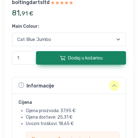
boltingdartsltd
81
,
91
€
Main Colour
:
Dodaj u košaricu
Informacije
Cijena
Cijena proizvoda:
37,95
€
Cijena dostave:
25,31
€
Uvozni troškovi:
18,65
€