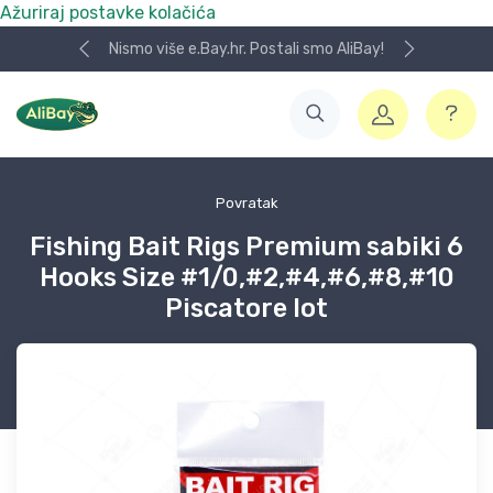
Ažuriraj postavke kolačića
Nismo više e.Bay.hr. Postali smo AliBay!
Povratak
Fishing Bait Rigs Premium sabiki 6
Hooks Size #1/0,#2,#4,#6,#8,#10
Piscatore lot