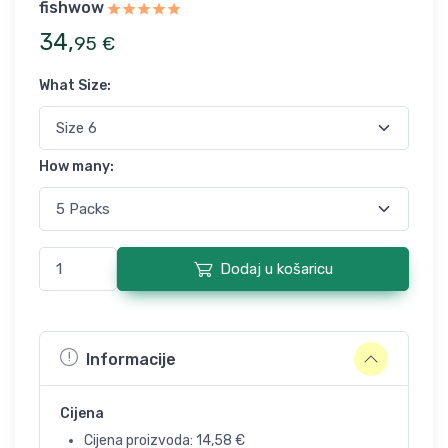
fishwow
34
,
95
€
What Size
:
How many
:
Dodaj u košaricu
Informacije
Cijena
Cijena proizvoda:
14,58
€