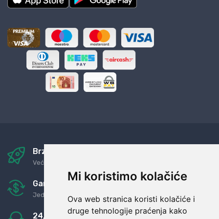
Brza i sigurna dostava
Već za nekoliko dana kod vas
Mi koristimo kolačiće
Garancija u povrat novaca
Jednostavno pravilo: Roba za novac
Ova web stranica koristi kolačiće i
druge tehnologije praćenja kako
24/7 odlična podrška