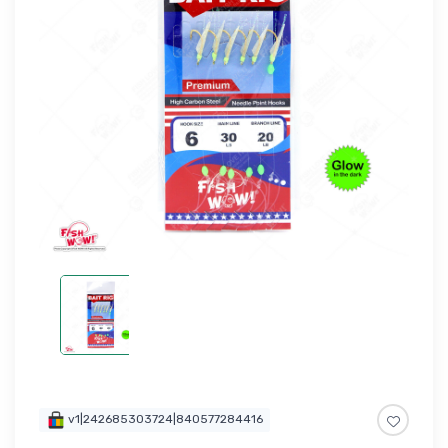
v1|242685303724|840577284416