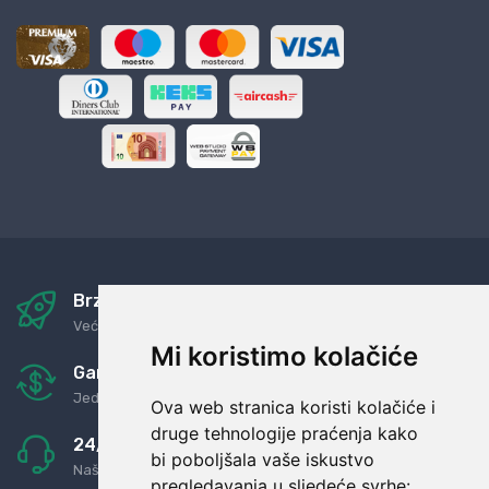
Brza i sigurna dostava
Već za nekoliko dana kod vas
Mi koristimo kolačiće
Garancija u povrat novaca
Jednostavno pravilo: Roba za novac
Ova web stranica koristi kolačiće i
druge tehnologije praćenja kako
24/7 odlična podrška
bi poboljšala vaše iskustvo
Naši agenti uvijek na raspolaganju
pregledavanja u sljedeće svrhe: