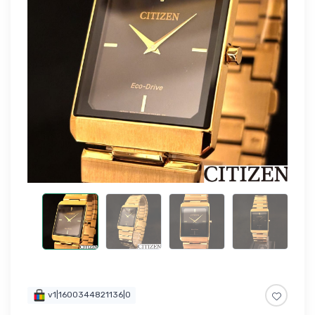
v1|1600344821136|0