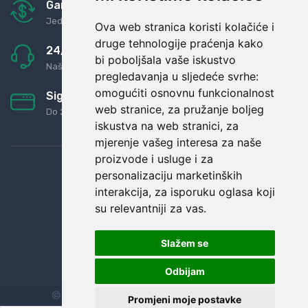
Garancija u povrat novaca
Jednostavno pravilo: Roba za novac
Ova web stranica koristi kolačiće i
druge tehnologije praćenja kako
24/7 odlična podrška
bi poboljšala vaše iskustvo
Naši agenti uvijek na raspolaganju
pregledavanja u sljedeće svrhe:
omogućiti osnovnu funkcionalnost
Sigurno obročno plaćanje
web stranice
,
za pružanje boljeg
Do 24 rata bez kamata
iskustva na web stranici
,
za
mjerenje vašeg interesa za naše
proizvode i usluge i za
personalizaciju marketinških
interakcija
,
za isporuku oglasa koji
su relevantniji za vas
.
Slažem se
Odbijam
© Sva prava zadržana.
Dopi grupa d.o.o.
Promjeni moje postavke