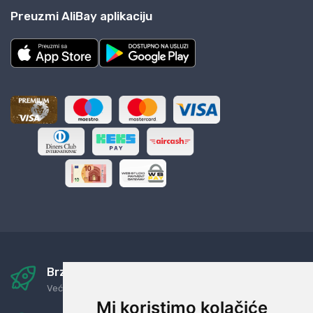
Preuzmi AliBay aplikaciju
Brza i sigurna dostava
Već za nekoliko dana kod vas
Mi koristimo kolačiće