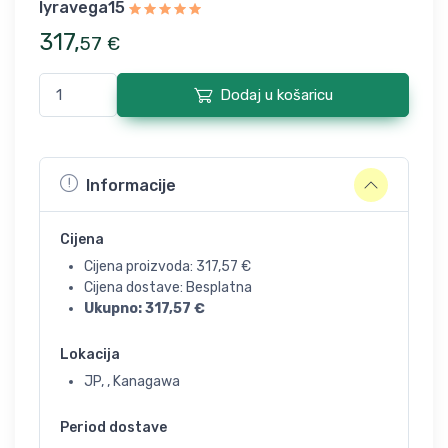
lyravega15
317
,
57
€
Dodaj u košaricu
Informacije
Cijena
Cijena proizvoda:
317,57
€
Cijena dostave: Besplatna
Ukupno:
317,57
€
Lokacija
JP, , Kanagawa
Period dostave