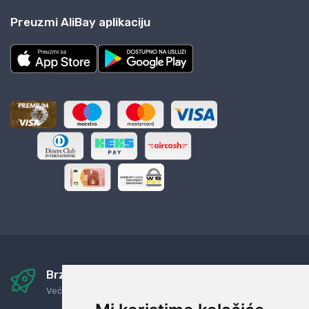
Preuzmi AliBay aplikaciju
Brza i sigurna dostava
Već za nekoliko dana kod vas