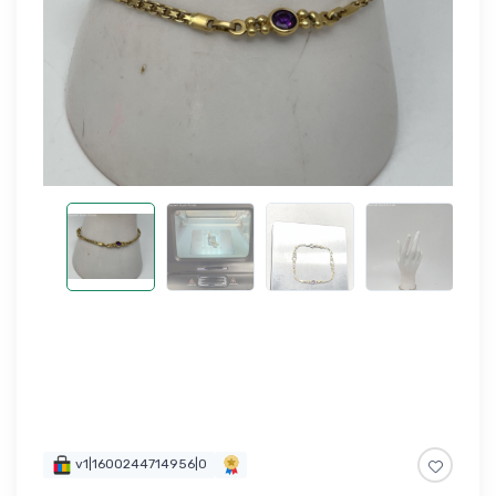
v1|1600244714956|0