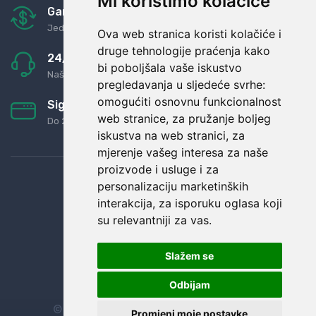
Mi koristimo kolačiće
Garancija u povrat novaca
Jednostavno pravilo: Roba za novac
Ova web stranica koristi kolačiće i
druge tehnologije praćenja kako
24/7 odlična podrška
bi poboljšala vaše iskustvo
Naši agenti uvijek na raspolaganju
pregledavanja u sljedeće svrhe:
omogućiti osnovnu funkcionalnost
Sigurno obročno plaćanje
web stranice
,
za pružanje boljeg
Do 24 rata bez kamata
iskustva na web stranici
,
za
mjerenje vašeg interesa za naše
proizvode i usluge i za
personalizaciju marketinških
interakcija
,
za isporuku oglasa koji
su relevantniji za vas
.
Slažem se
Odbijam
© Sva prava zadržana.
Dopi grupa d.o.o.
Promjeni moje postavke