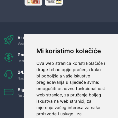
Brza i sigurna dostava
Već za nekoliko dana kod vas
Mi koristimo kolačiće
Garancija u povrat novaca
Jednostavno pravilo: Roba za novac
Ova web stranica koristi kolačiće i
druge tehnologije praćenja kako
24/7 odlična podrška
bi poboljšala vaše iskustvo
Naši agenti uvijek na raspolaganju
pregledavanja u sljedeće svrhe:
omogućiti osnovnu funkcionalnost
Sigurno obročno plaćanje
web stranice
,
za pružanje boljeg
Do 24 rata bez kamata
iskustva na web stranici
,
za
mjerenje vašeg interesa za naše
proizvode i usluge i za