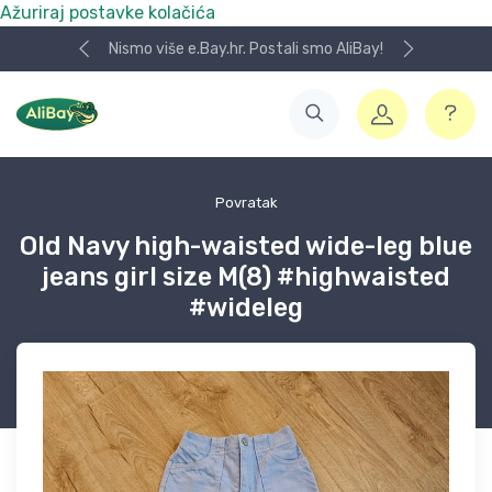
Ažuriraj postavke kolačića
Nismo više e.Bay.hr. Postali smo AliBay!
Povratak
Old Navy high-waisted wide-leg blue
jeans girl size M(8) #highwaisted
#wideleg