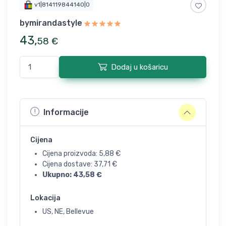
v1|814119844140|0
bymirandastyle
43
,
58
€
Dodaj u košaricu
Informacije
Cijena
Cijena proizvoda:
5,88
€
Cijena dostave:
37,71
€
Ukupno:
43,58
€
Lokacija
US, NE, Bellevue