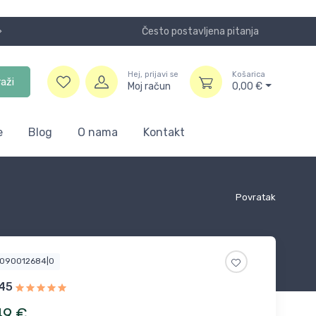
Često postavljena pitanja
Koristite
Hej, prijavi se
Košarica
raži
Moj račun
0,00
€
e
Blog
O nama
Kontakt
Povratak
4090012684|0
45
49
€