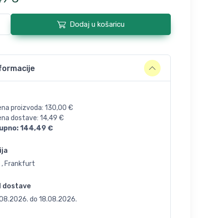
Dodaj u košaricu
formacije
ena proizvoda:
130,00
€
jena dostave:
14,49
€
upno:
144,49
€
ija
 , Frankfurt
d dostave
.08.2026.
do
18.08.2026.