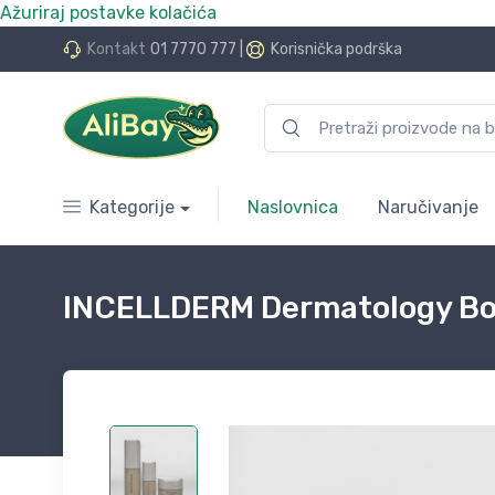
Ažuriraj postavke kolačića
do 24 rate bez kamata
Kontakt
01 7770 777
|
Korisnička podrška
Kategorije
Naslovnica
Naručivanje
INCELLDERM Dermatology Bo