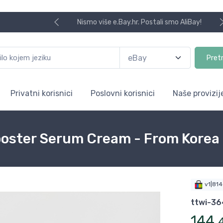
Nismo više e.Bay.hr. Postali smo AliBay!
Pret
Privatni korisnici
Poslovni korisnici
Naše provizij
oster Serum Cream - From Korea
v1|81
ttwi-36
144
,