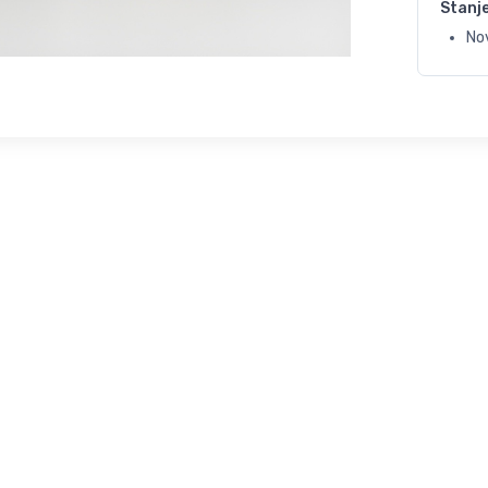
Stanj
No