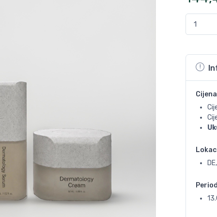
In
Cijena
Cij
Ci
Uk
Lokac
DE,
Perio
13