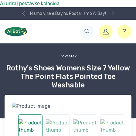
Ažuriraj postavke kolačića
Nismo više e.Bay.hr. Postali smo AliBay!
Povratak
Rothy's Shoes Womens Size 7 Yellow
The Point Flats Pointed Toe
Washable