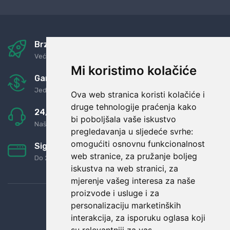
Brza i sigurna dostava
Već za nekoliko dana kod vas
Mi koristimo kolačiće
Garancija u povrat novaca
Jednostavno pravilo: Roba za novac
Ova web stranica koristi kolačiće i
druge tehnologije praćenja kako
24/7 odlična podrška
bi poboljšala vaše iskustvo
Naši agenti uvijek na raspolaganju
pregledavanja u sljedeće svrhe:
omogućiti osnovnu funkcionalnost
Sigurno obročno plaćanje
web stranice
,
za pružanje boljeg
Do 24 rata bez kamata
iskustva na web stranici
,
za
mjerenje vašeg interesa za naše
proizvode i usluge i za
personalizaciju marketinških
interakcija
,
za isporuku oglasa koji