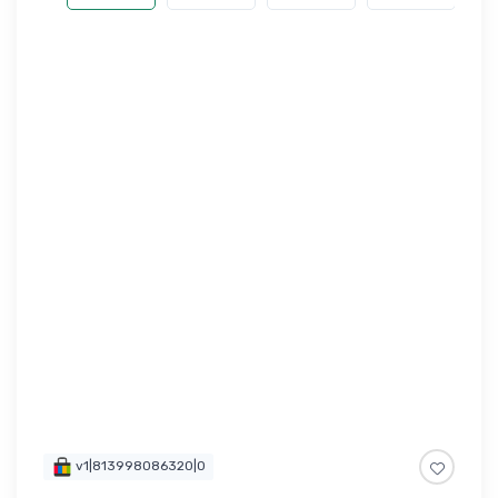
v1|813998086320|0