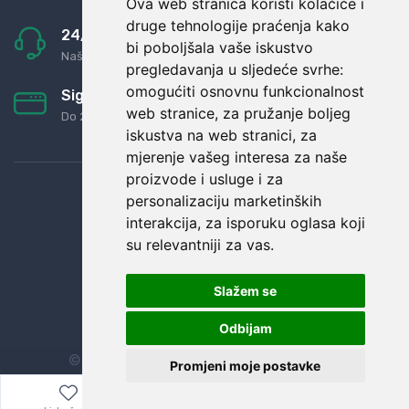
Ova web stranica koristi kolačiće i
druge tehnologije praćenja kako
24/7 odlična podrška
bi poboljšala vaše iskustvo
Naši agenti uvijek na raspolaganju
pregledavanja u sljedeće svrhe:
omogućiti osnovnu funkcionalnost
Sigurno obročno plaćanje
web stranice
,
za pružanje boljeg
Do 24 rata bez kamata
iskustva na web stranici
,
za
mjerenje vašeg interesa za naše
proizvode i usluge i za
personalizaciju marketinških
interakcija
,
za isporuku oglasa koji
su relevantniji za vas
.
Slažem se
Odbijam
© Sva prava zadržana.
Dopi grupa d.o.o.
Promjeni moje postavke