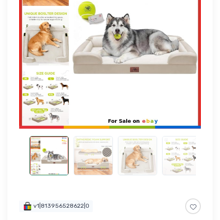
v1|813956528622|0