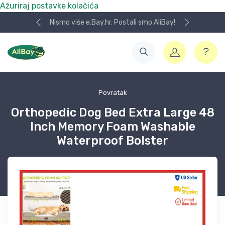
Ažuriraj postavke kolačića
Nismo više e.Bay.hr. Postali smo AliBay!
Povratak
Orthopedic Dog Bed Extra Large 48
Inch Memory Foam Washable
Waterproof Bolster