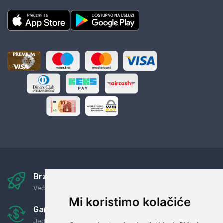
Brza i sigurna dostava
Već za nekoliko dana kod vas
Mi koristimo kolačiće
Garancija u povrat novaca
Jednostavno pravilo: Roba za novac