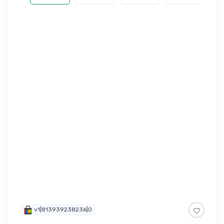
v1|813939238236|0