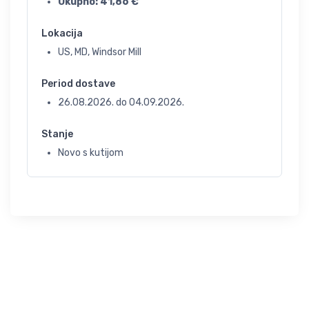
Ukupno:
41,86
€
Lokacija
US, MD, Windsor Mill
Period dostave
26.08.2026.
do
04.09.2026.
Stanje
Novo s kutijom