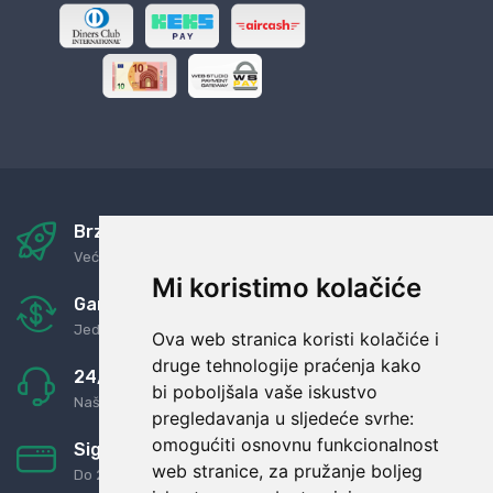
Brza i sigurna dostava
Već za nekoliko dana kod vas
Mi koristimo kolačiće
Garancija u povrat novaca
Jednostavno pravilo: Roba za novac
Ova web stranica koristi kolačiće i
druge tehnologije praćenja kako
24/7 odlična podrška
bi poboljšala vaše iskustvo
Naši agenti uvijek na raspolaganju
pregledavanja u sljedeće svrhe:
omogućiti osnovnu funkcionalnost
Sigurno obročno plaćanje
web stranice
,
za pružanje boljeg
Do 24 rata bez kamata