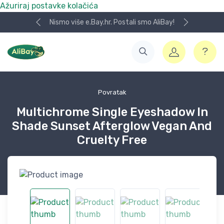
Ažuriraj postavke kolačića
Nismo više e.Bay.hr. Postali smo AliBay!
Povratak
Multichrome Single Eyeshadow In
Shade Sunset Afterglow Vegan And
Cruelty Free