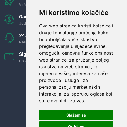
Već za nekoliko dana kod vas
Mi koristimo kolačiće
Garancija u povrat novaca
Jednostavno pravilo: Roba za novac
Ova web stranica koristi kolačiće i
druge tehnologije praćenja kako
24/7 odlična podrška
bi poboljšala vaše iskustvo
Naši agenti uvijek na raspolaganju
pregledavanja u sljedeće svrhe:
omogućiti osnovnu funkcionalnost
Sigurno obročno plaćanje
web stranice
,
za pružanje boljeg
Do 24 rata bez kamata
iskustva na web stranici
,
za
mjerenje vašeg interesa za naše
proizvode i usluge i za
personalizaciju marketinških
interakcija
,
za isporuku oglasa koji
su relevantniji za vas
.
Slažem se
Odbijam