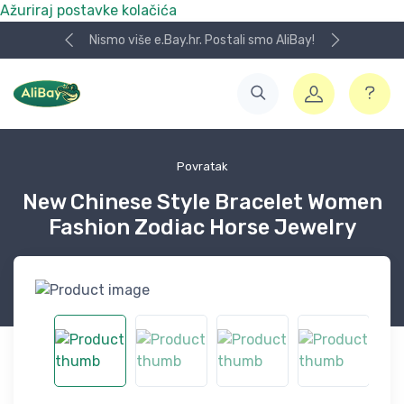
Ažuriraj postavke kolačića
Nismo više e.Bay.hr. Postali smo AliBay!
Povratak
New Chinese Style Bracelet Women
Fashion Zodiac Horse Jewelry