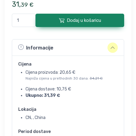
31
,
39
€
Dodaj u košaricu
Informacije
Cijena
Cijena proizvoda:
20,65
€
Najniža cijena u prethodnih 30 dana:
34,21
€
Cijena dostave:
10,75
€
Ukupno:
31,39
€
Lokacija
CN, , China
Period dostave