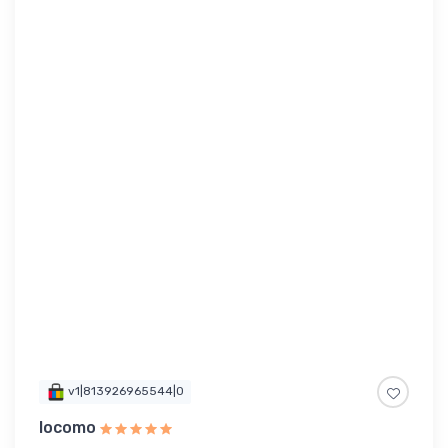
v1|813926965544|0
locomo