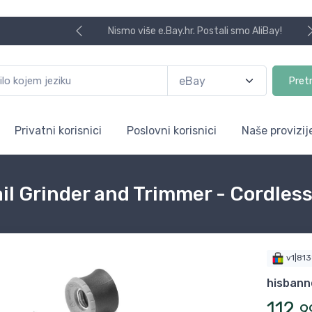
Nismo više e.Bay.hr. Postali smo AliBay!
Pret
Privatni korisnici
Poslovni korisnici
Naše provizij
l Grinder and Trimmer - Cordless
v1|81
hisbann
112
,
9