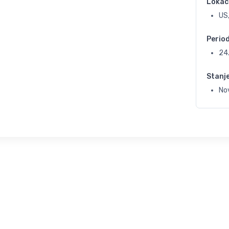
Lokac
US
Perio
24
Stanj
No