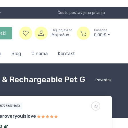
Često postavljena pitanja
Koristite
Hej, prijavi se
Košarica
raži
Moj račun
0,00
€
e
Blog
O nama
Kontakt
 & Rechargeable Pet G
Povratak
3877863116|0
eroveryouislove
9
€