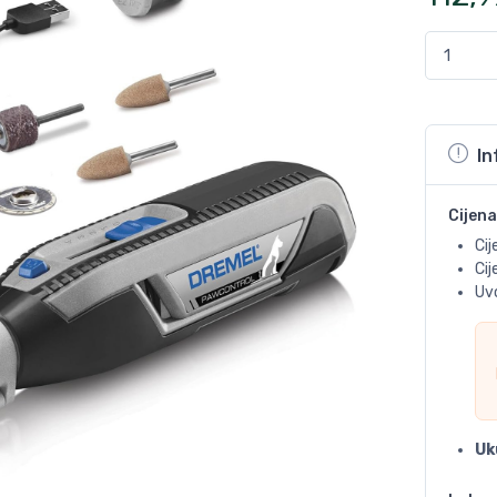
In
Cijena
Cij
Ci
Uvo
Uk