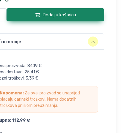
Dodaj u košaricu
formacije
ena proizvoda:
84,19
€
jena dostave:
25,41
€
zni troškovi:
3,39
€
Napomena:
Za ovaj proizvod se unaprijed
plaćaju carinski troškovi. Nema dodatnih
troškova prilikom preuzimanja.
upno:
112,99
€