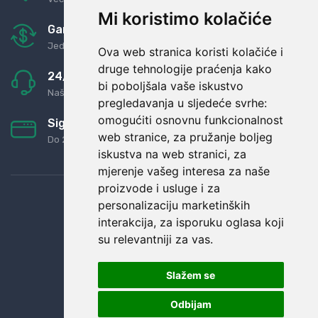
Mi koristimo kolačiće
Garancija u povrat novaca
Jednostavno pravilo: Roba za novac
Ova web stranica koristi kolačiće i
druge tehnologije praćenja kako
24/7 odlična podrška
bi poboljšala vaše iskustvo
Naši agenti uvijek na raspolaganju
pregledavanja u sljedeće svrhe:
omogućiti osnovnu funkcionalnost
Sigurno obročno plaćanje
web stranice
,
za pružanje boljeg
Do 24 rata bez kamata
iskustva na web stranici
,
za
mjerenje vašeg interesa za naše
proizvode i usluge i za
personalizaciju marketinških
interakcija
,
za isporuku oglasa koji
su relevantniji za vas
.
Slažem se
Odbijam