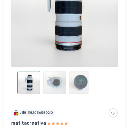
v1|813820365802|0
matitacreativa