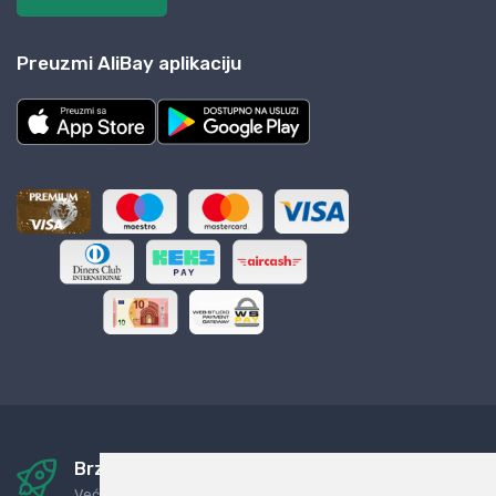
Preuzmi AliBay aplikaciju
Brza i sigurna dostava
Već za nekoliko dana kod vas